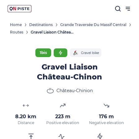
Home
Destinations
Grande Traversée Du Massif Central
Routes
Gravel Liaison Château-Chinon
1bis
Gravel bike
Gravel Liaison
Château-Chinon
Château-Chinion
8.20 km
223 m
176 m
Distance
Positive elevation
Negative elevation