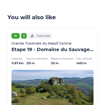
You will also like
19
Gravel bike
Grande Traversée du Massif Central
Etape 19 - Domaine du Sauvage/Baraque des Bouviers - GTMC Gravel
Distance
Positive elevation
Negative elevation
Max. altitude
11.87 km
215 m
121 m
1453 m