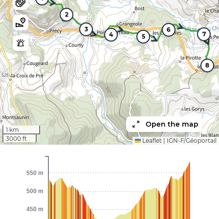
2
3
6
7
4
5
8
Open the map
1 km
3000 ft
Leaflet
|
IGN-F/Géoportail
550 m
500 m
450 m