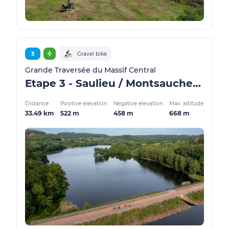
3
Gravel bike
Grande Traversée du Massif Central
Etape 3 - Saulieu / Montsauche-les-Settons - GMTC Gravel
Distance
Positive elevation
Negative elevation
Max. altitude
33.49 km
522 m
458 m
668 m