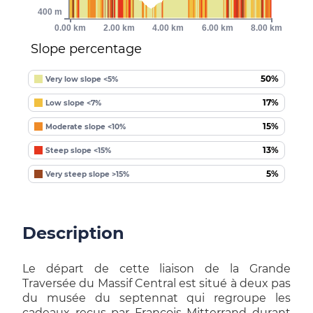
400 m
0.00 km
2.00 km
4.00 km
6.00 km
8.00 km
Slope percentage
50%
Very low slope <5%
17%
Low slope <7%
15%
Moderate slope <10%
13%
Steep slope <15%
5%
Very steep slope >15%
Description
Le départ de cette liaison de la Grande
Traversée du Massif Central est situé à deux pas
du musée du septennat qui regroupe les
cadeaux reçus par François Mitterrand durant