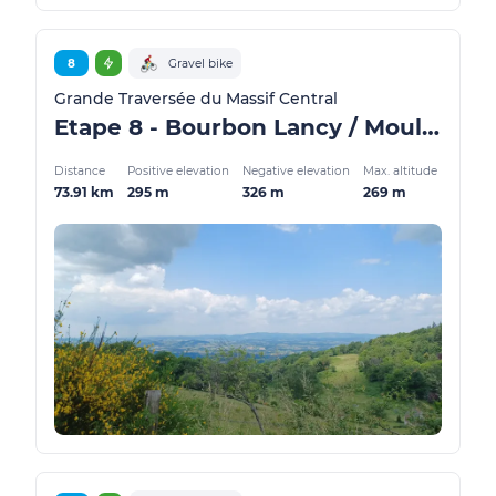
8
Gravel bike
Grande Traversée du Massif Central
Etape 8 - Bourbon Lancy / Moulins - GMTC Gravel
Distance
Positive elevation
Negative elevation
Max. altitude
73.91 km
295 m
326 m
269 m