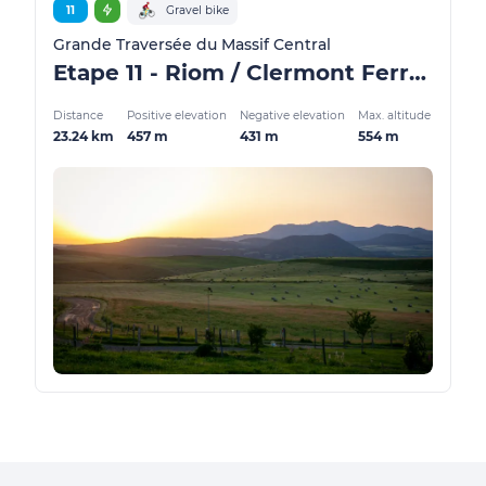
11
Gravel bike
Grande Traversée du Massif Central
Etape 11 - Riom / Clermont Ferrand - GMTC Gravel
Distance
Positive elevation
Negative elevation
Max. altitude
23.24 km
457 m
431 m
554 m