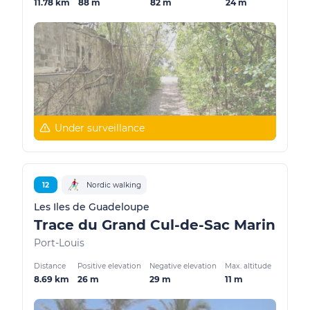
11.78 km
88 m
82 m
24 m
Under surveillance
12
Nordic walking
Les Iles de Guadeloupe
Trace du Grand Cul-de-Sac Marin
Port-Louis
Distance
Positive elevation
Negative elevation
Max. altitude
8.69 km
26 m
29 m
11 m