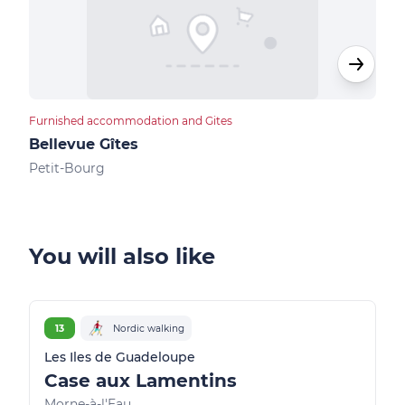
Furnished accommodation and Gites
Bed &
Bellevue Gîtes
Vil
Petit-Bourg
Peti
You will also like
13
Nordic walking
Les Iles de Guadeloupe
Case aux Lamentins
Morne-à-l'Eau