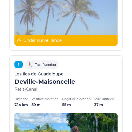
Under surveillance
1
Trail Running
Les Iles de Guadeloupe
Deville-Maisoncelle
Petit-Canal
Distance
Positive elevation
Negative elevation
Max. altitude
7.14 km
59 m
55 m
37 m