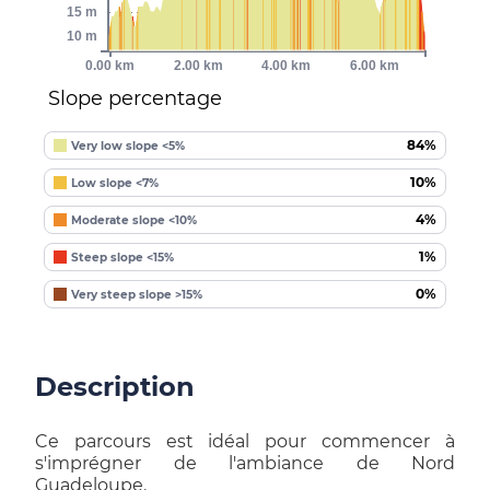
15 m
10 m
0.00 km
2.00 km
4.00 km
6.00 km
Slope percentage
84%
Very low slope <5%
10%
Low slope <7%
4%
Moderate slope <10%
1%
Steep slope <15%
0%
Very steep slope >15%
Description
Ce parcours est idéal pour commencer à
s'imprégner de l'ambiance de Nord
Guadeloupe.