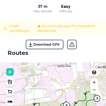
37 m
Easy
Max. altitude
Difficulty
Under
⚠️ Suivre le balisage Promenade et
surveillance
•
Randonnée
Download GPX
Routes
3
4