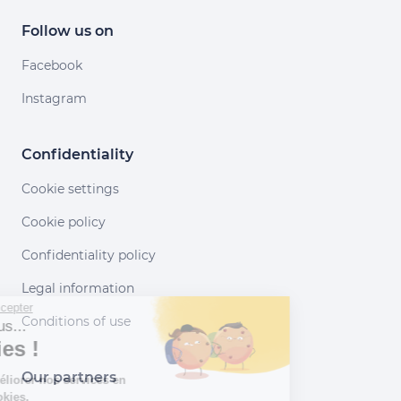
Follow us on
Facebook
Instagram
Confidentiality
Cookie settings
Cookie policy
Confidentiality policy
Legal information
Continuer sans accepter
Conditions of use
Salut c'est nous...
les Cookies !
Our partners
Aidez-nous à améliorer nos services en
acceptant les cookies.