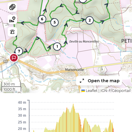
6
2
5
1
7
Open the map
300 m
1000 ft
Leaflet
|
IGN-F/Géoportail
40 m
35 m
30 m
25 m
20 m