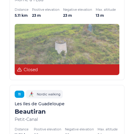
Distance
Positive elevation
Negative elevation
Max. altitude
5.11 km
23 m
23 m
13 m
Closed
11
Nordic walking
Les Iles de Guadeloupe
Beautiran
Petit-Canal
Distance
Positive elevation
Negative elevation
Max. altitude