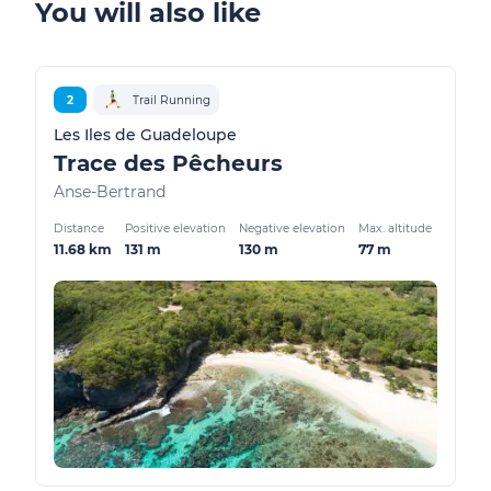
You will also like
2
Trail Running
Les Iles de Guadeloupe
Trace des Pêcheurs
Anse-Bertrand
Distance
Positive elevation
Negative elevation
Max. altitude
11.68 km
131 m
130 m
77 m