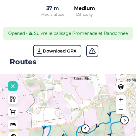
37 m
Medium
Max. altitude
Difficulty
Opened
•
⚠️ Suivre le balisage Promenade et Randonnée
Download GPX
Routes
3
4