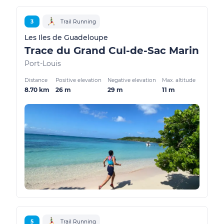
3
Trail Running
Les Iles de Guadeloupe
Trace du Grand Cul-de-Sac Marin
Port-Louis
Distance
Positive elevation
Negative elevation
Max. altitude
8.70 km
26 m
29 m
11 m
5
Trail Running