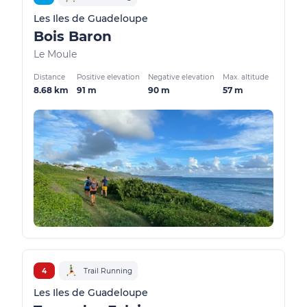
Les Iles de Guadeloupe
Bois Baron
Le Moule
Distance
Positive elevation
Negative elevation
Max. altitude
8.68 km
91 m
90 m
57 m
4
Trail Running
Les Iles de Guadeloupe