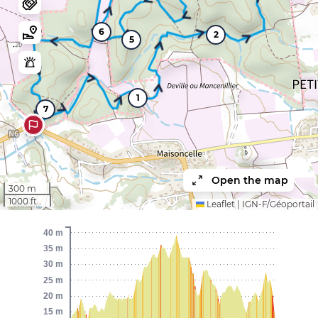
6
2
5
1
7
Open the map
300 m
1000 ft
Leaflet
|
IGN-F/Géoportail
40 m
35 m
30 m
25 m
20 m
15 m