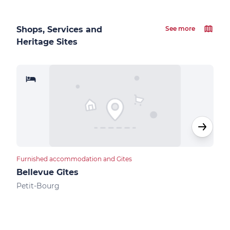
Shops, Services and
See more
Heritage Sites
Furnished accommodation and Gites
Bed &
Bellevue Gîtes
Vil
Petit-Bourg
Peti