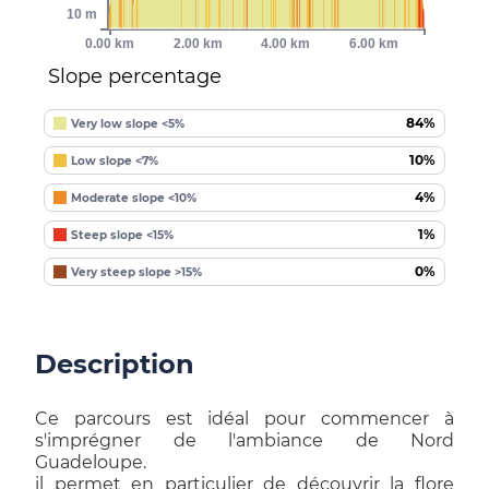
10 m
0.00 km
2.00 km
4.00 km
6.00 km
Slope percentage
84%
Very low slope <5%
10%
Low slope <7%
4%
Moderate slope <10%
1%
Steep slope <15%
0%
Very steep slope >15%
Description
Ce parcours est idéal pour commencer à
s'imprégner de l'ambiance de Nord
Guadeloupe.
il permet en particulier de découvrir la flore