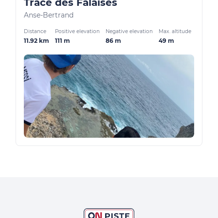
Trace des Falaises
Anse-Bertrand
Distance
Positive elevation
Negative elevation
Max. altitude
11.92 km
111 m
86 m
49 m