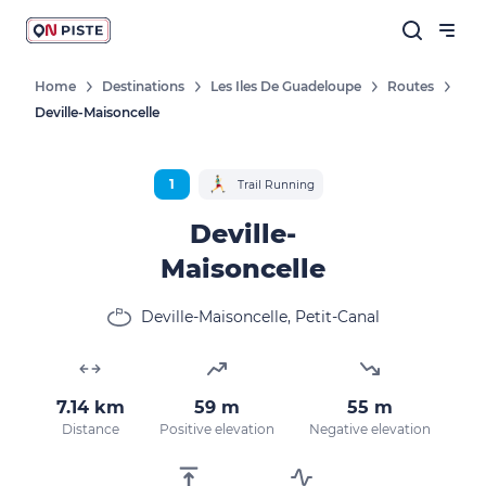
Home
Destinations
Les Iles De Guadeloupe
Routes
Deville-Maisoncelle
1
Trail Running
Deville-
Maisoncelle
Deville-Maisoncelle, Petit-Canal
7.14 km
59 m
55 m
Distance
Positive elevation
Negative elevation