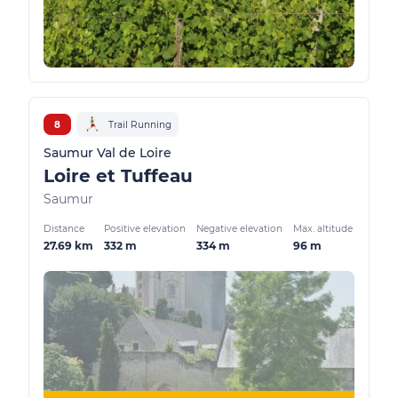
8
Trail Running
Saumur Val de Loire
Loire et Tuffeau
Saumur
Distance
Positive elevation
Negative elevation
Max. altitude
27.69 km
332 m
334 m
96 m