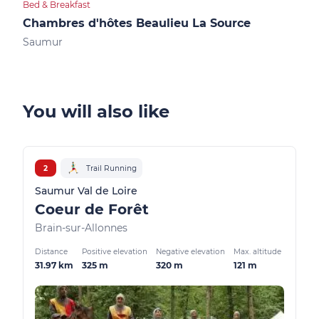
Bed & Breakfast
Bed &
Chambres d'hôtes Beaulieu La Source
Sau
Saumur
You will also like
2
Trail Running
Saumur Val de Loire
Coeur de Forêt
Brain-sur-Allonnes
Distance
Positive elevation
Negative elevation
Max. altitude
31.97 km
325 m
320 m
121 m