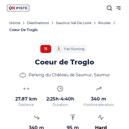
Home
Destinations
Saumur Val De Loire
Routes
Coeur De Troglo
11
Trail Running
Coeur de Troglo
Parking du Château de Saumur, Saumur
27.87 km
2:25h-4:40h
340 m
Distance
Duration
Positive elevation
340 m
95 m
Hard