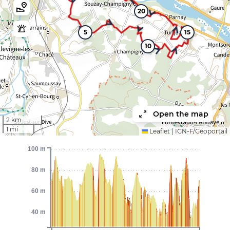
20
5
15
10
Open the map
2 km
1 mi
Leaflet
|
IGN-F/Géoportail
100 m
80 m
60 m
40 m