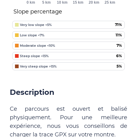
0 km
5 km
10 km
15 km
20 km
25 km
Slope percentage
71%
Very low slope <5%
11%
Low slope <7%
7%
Moderate slope <10%
6%
Steep slope <15%
5%
Very steep slope >15%
Description
Ce parcours est ouvert et balisé
physiquement. Pour une meilleure
expérience, nous vous conseillons de
charger la trace GPX sur votre montre.