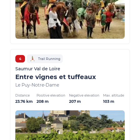
4
Trail Running
Saumur Val de Loire
Entre vignes et tuffeaux
Le Puy-Notre-Dame
Distance
Positive elevation
Negative elevation
Max. altitude
23.76 km
208 m
207 m
103 m