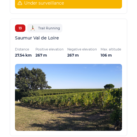
Under surveillance
13
Trail Running
Saumur Val de Loire
Distance
Positive elevation
Negative elevation
Max. altitude
27.54 km
267 m
267 m
106 m