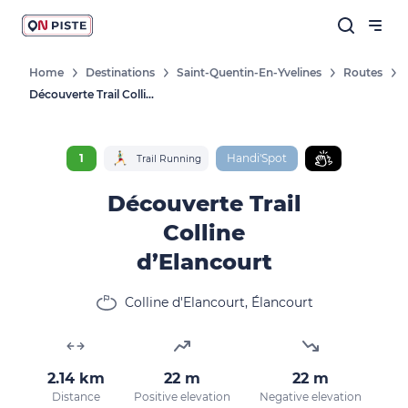
Home
Destinations
Saint-Quentin-En-Yvelines
Routes
Découverte Trail Colline D’Elancourt
1
Handi'Spot
Trail Running
Découverte Trail
Colline
d’Elancourt
Colline d'Elancourt, Élancourt
2.14 km
22 m
22 m
Distance
Positive elevation
Negative elevation