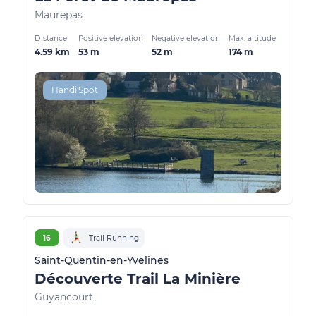
Maurepas
Distance
Positive elevation
Negative elevation
Max. altitude
4.59 km
53 m
52 m
174 m
Handi'Spot
16
Trail Running
Saint-Quentin-en-Yvelines
Découverte Trail La Minière
Guyancourt