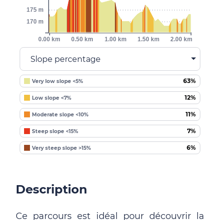
175 m
170 m
0.00 km
0.50 km
1.00 km
1.50 km
2.00 km
Slope percentage
63%
Very low slope <5%
12%
Low slope <7%
11%
Moderate slope <10%
7%
Steep slope <15%
6%
Very steep slope >15%
Description
Ce parcours est idéal pour découvrir la