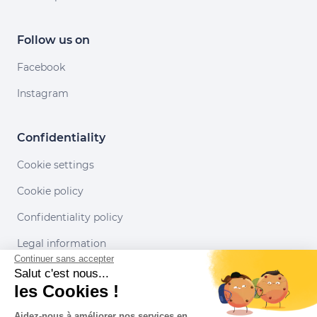
Follow us on
Facebook
Instagram
Confidentiality
Cookie settings
Cookie policy
Confidentiality policy
Legal information
Continuer sans accepter
Conditions of use
Salut c'est nous...
les Cookies !
Our partners
Aidez-nous à améliorer nos services en