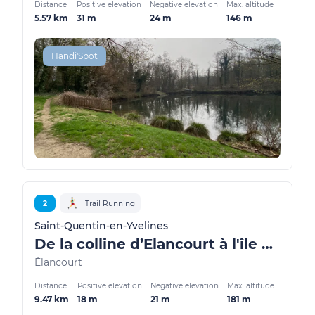
Distance
Positive elevation
Negative elevation
Max. altitude
5.57 km
31 m
24 m
146 m
Handi'Spot
2
Trail Running
Saint-Quentin-en-Yvelines
De la colline d’Elancourt à l'île de loisirs
Élancourt
Distance
Positive elevation
Negative elevation
Max. altitude
9.47 km
18 m
21 m
181 m