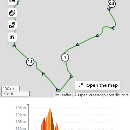
0.5
1
1.5
Open the map
100 m
500 ft
Leaflet
|
©
OpenStreetMap
contributors
195 m
190 m
185 m
180 m