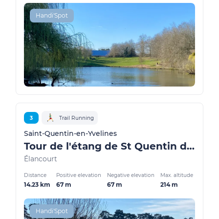
Handi'Spot
3
Trail Running
Saint-Quentin-en-Yvelines
Tour de l'étang de St Quentin depuis la colline
Élancourt
Distance
Positive elevation
Negative elevation
Max. altitude
14.23 km
67 m
67 m
214 m
Handi'Spot