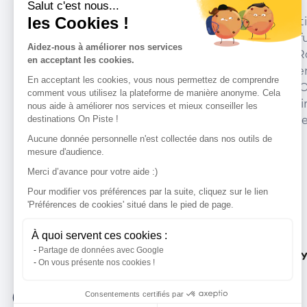
Salut c'est nous...
les Cookies !
We have picked out for you the best desti
marked out by local experts and respectfu
Aidez-nous à améliorer nos services
environments in which they take place. R
en acceptant les cookies.
accommodation, courses, races, equipment
En acceptant les cookies, vous nous permettez de comprendre
addresses and recommendations of the O
comment vous utilisez la plateforme de manière anonyme. Cela
organise your next walking, cycling or skii
nous aide à améliorer nos services et mieux conseiller les
destinations On Piste !
guide you and don't miss any point of inte
Aucune donnée personnelle n'est collectée dans nos outils de
mesure d'audience.
Merci d’avance pour votre aide :)
Our partners
Pour modifier vos préférences par la suite, cliquez sur le lien
'Préférences de cookies' situé dans le pied de page.
À quoi servent ces cookies :
Partage de données avec Google
On vous présente nos cookies !
Consentements certifiés par