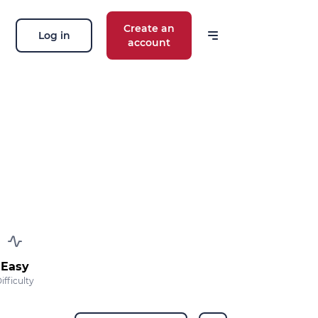
Create an
Log in
account
Easy
ifficulty