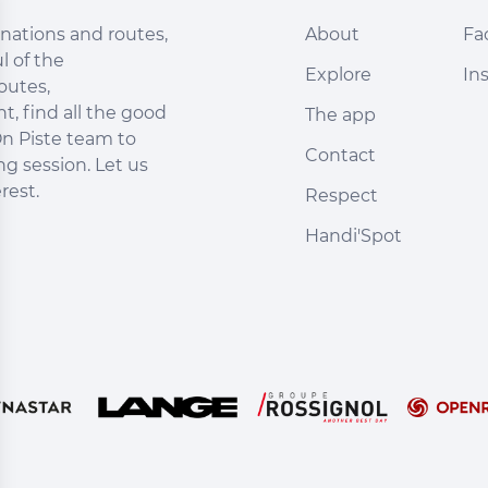
nations and routes,
About
Fa
l of the
Explore
In
outes,
, find all the good
The app
n Piste team to
Contact
ng session. Let us
rest.
Respect
Handi'Spot