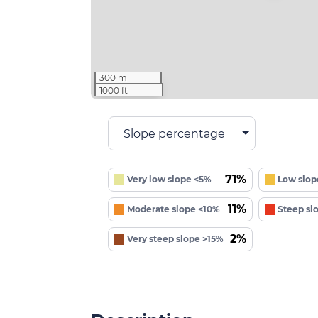
300 m
1000 ft
Slope percentage
71%
Very low slope <5%
Low slop
11%
Moderate slope <10%
Steep sl
2%
Very steep slope >15%