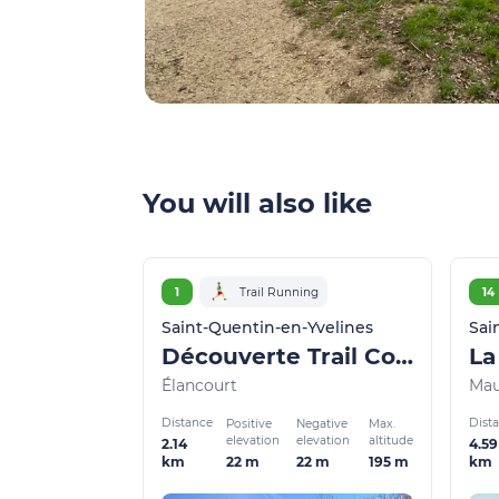
You will also like
1
Trail Running
14
Saint-Quentin-en-Yvelines
Sai
Découverte Trail Colline d’Elancourt
Élancourt
Mau
Distance
Dist
Positive
Negative
Max.
elevation
elevation
altitude
2.14
4.59
22 m
22 m
195 m
km
km