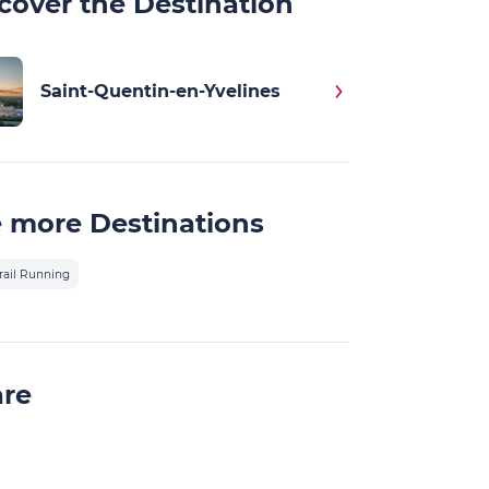
cover the Destination
Saint-Quentin-en-Yvelines
 more Destinations
rail Running
are