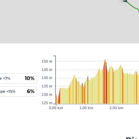
150 m
145 m
10%
140 m
e <7%
135 m
6%
ope <15%
130 m
125 m
0.00 km
1.00 km
2.00 km