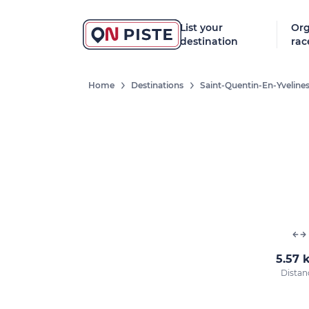
List your
Org
destination
rac
Home
Destinations
Saint-Quentin-En-Yveline
5.57 
Distan