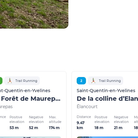
Trail Running
2
Trail Running
nt-Quentin-en-Yvelines
Saint-Quentin-en-Yvelines
La Forêt de Maurepas
repas
Élancourt
ance
Distance
Positive
Negative
Max.
Positive
Negative
Ma
elevation
elevation
altitude
elevation
elevation
al
9.47
53 m
52 m
174 m
18 m
21 m
1
km