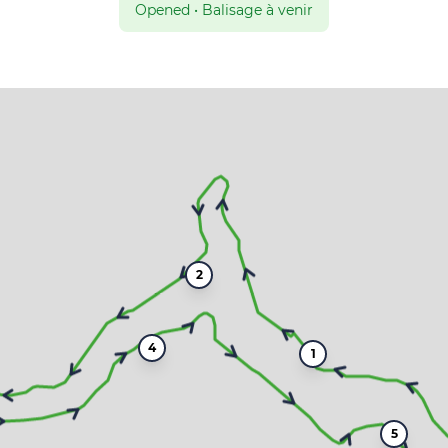
Opened
•
Balisage à venir
2
4
1
5