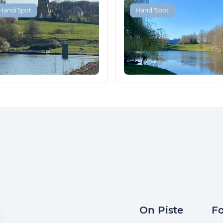
Handi'Spot
Handi'Spot
On Piste
Fo