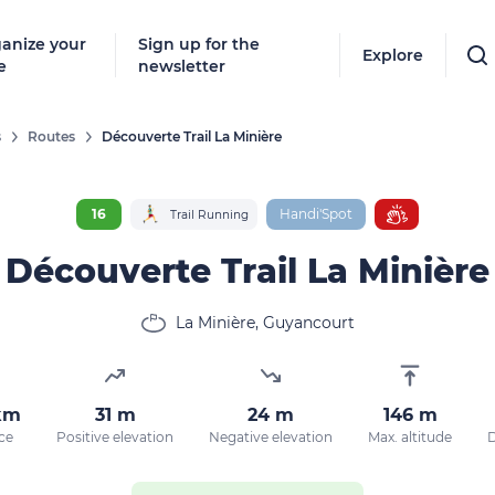
anize your
Sign up for the
Explore
e
newsletter
s
Routes
Découverte Trail La Minière
16
Handi'Spot
Trail Running
Découverte Trail La Minière
La Minière, Guyancourt
km
31 m
24 m
146 m
ce
Positive elevation
Negative elevation
Max. altitude
D