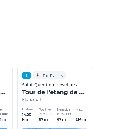
3
Trail Running
Saint-Quentin-en-Yvelines
De la colline d’Elancourt à l'île de loisirs
Tour de l'étang de St Quentin depuis la colline
Élancourt
Distance
x.
Positive
Negative
Max.
titude
elevation
elevation
altitude
14.23
81 m
67 m
67 m
214 m
km