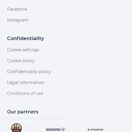
Facebook
Instagram
Confidentiality
Cookie settings
Cookie policy
Confidentiality policy
Legal information
Continuer sans accepter
Conditions of use
Salut c'est nous...
les Cookies !
Our partners
Aidez-nous à améliorer nos services en
acceptant les cookies.
En acceptant les cookies, vous nous permettez de comprendre