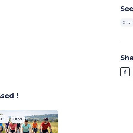
See
Other
Sh
sed !
ent
Other