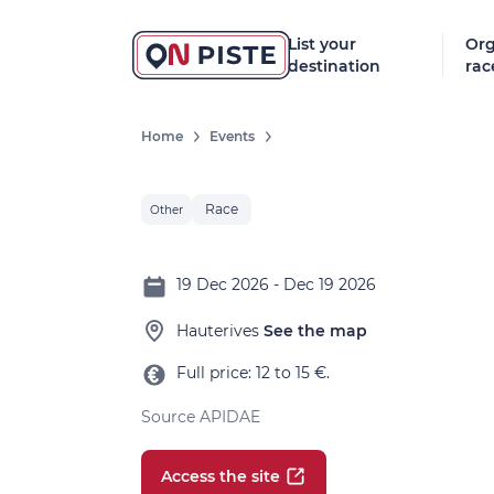
List your
Org
destination
rac
Home
Events
Race
Other
19 Dec 2026 - Dec 19 2026
Hauterives
See the map
Full price: 12 to 15 €.
Source APIDAE
Access the site