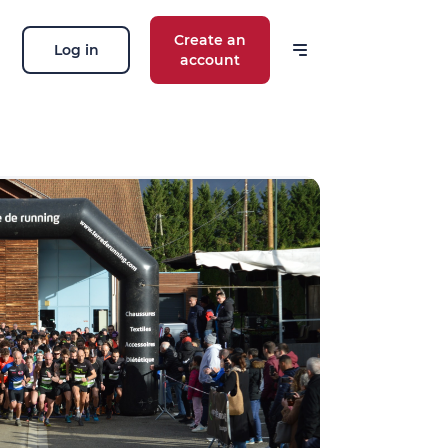
Create an
Log in
account