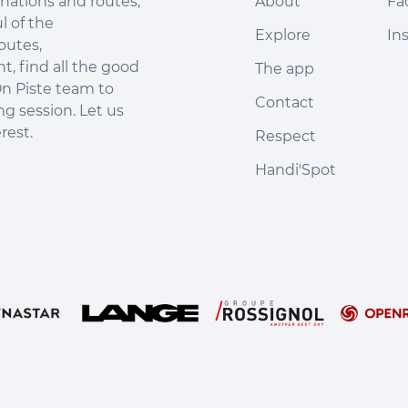
nations and routes,
About
Fa
l of the
Explore
In
outes,
, find all the good
The app
n Piste team to
Contact
ng session. Let us
rest.
Respect
Handi'Spot