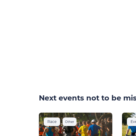
Next events not to be mis
Race
Ev
Other