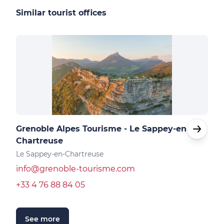
Similar tourist offices
Grenoble Alpes Tourisme - Le Sappey-en-
Gre
Chartreuse
Vizil
Le Sappey-en-Chartreuse
inf
info@grenoble-tourisme.com
+33 
+33 4 76 88 84 05
S
See more