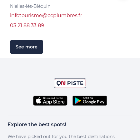
Nielles-lès-Bléquin
inf
infotourisme@ccplumbres.fr
03 2
03 21 88 33 89
S
See more
Explore the best spots!
We have picked out for you the best destinations