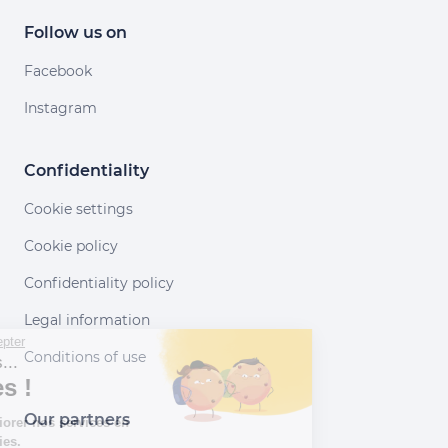
Follow us on
Facebook
Instagram
Confidentiality
Cookie settings
Cookie policy
Confidentiality policy
Legal information
Continuer sans accepter
Conditions of use
Salut c'est nous...
les Cookies !
Our partners
Aidez-nous à améliorer nos services en
acceptant les cookies.