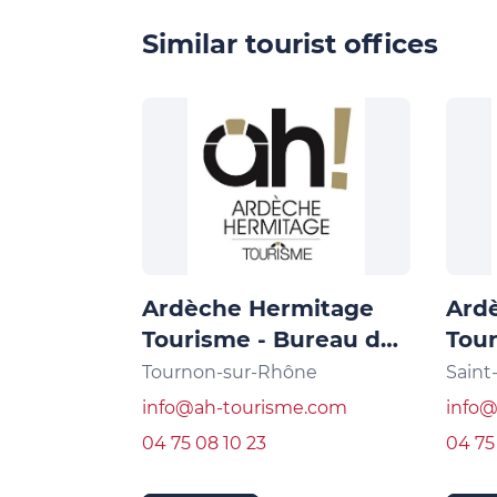
Similar tourist offices
Ardèche Hermitage
Ard
Tourisme - Bureau de
Tour
Tournon sur Rhône
Sain
Tournon-sur-Rhône
Saint
info@ah-tourisme.com
info
04 75 08 10 23
04 75