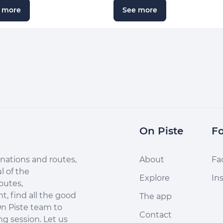
 more
See more
On Piste
Fo
nations and routes,
About
Fa
l of the
Explore
In
outes,
, find all the good
The app
n Piste team to
Contact
ng session. Let us