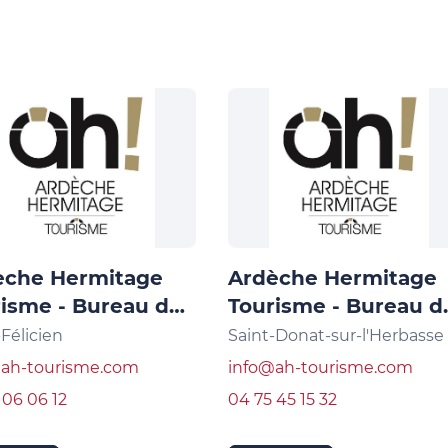
èche Hermitage
Ardèche Hermitage
isme - Bureau de
Tourisme - Bureau d
t Félicien
Saint Donat sur
-Félicien
Saint-Donat-sur-l'Herbasse
l'Herbasse
@ah-tourisme.com
info@ah-tourisme.com
 06 06 12
04 75 45 15 32