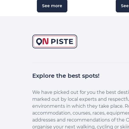
See more
See
Explore the best spots!
Continuer sans accepter
Salut c'est nous...
les Cookies !
We have picked out for you the best desti
marked out by local experts and respectfu
Aidez-nous à améliorer nos services en acceptant les
environments in which they take place. R
cookies.
accommodation, courses, races, equipment
En acceptant les cookies, vous nous permettez de comprendre
addresses and recommendations of the O
comment vous utilisez la plateforme de manière anonyme. Cela
organise your next walking, cycling or skii
nous aide à améliorer nos services et mieux conseiller les