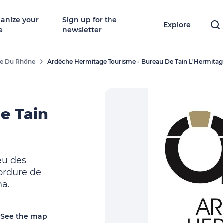
anize your
Sign up for the
Explore
e
newsletter
ée Du Rhône
Ardèche Hermitage Tourisme - Bureau De Tain L'Hermitag
e Tain
ieu des
bordure de
na.
See the map