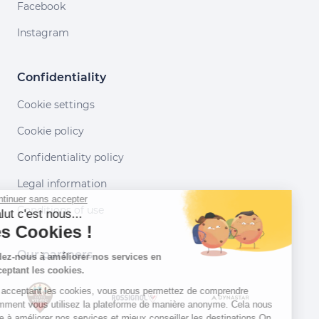
Facebook
Instagram
Confidentiality
Cookie settings
Cookie policy
Confidentiality policy
Legal information
Continuer sans accepter
Conditions of use
Salut c'est nous...
les Cookies !
Our partners
Aidez-nous à améliorer nos services en
acceptant les cookies.
En acceptant les cookies, vous nous permettez de comprendre
comment vous utilisez la plateforme de manière anonyme. Cela nous
aide à améliorer nos services et mieux conseiller les destinations On