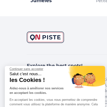
Jumelés
Petit
Explore the best spots!
Continuer sans accepter
Salut c'est nous...
les Cookies !
We have picked out for you the best desti
marked out by local experts and respectfu
Aidez-nous à améliorer nos services
environments in which they take place. R
en acceptant les cookies.
accommodation, courses, races, equipment
En acceptant les cookies, vous nous permettez de comprendre
addresses and recommendations of the O
comment vous utilisez la plateforme de manière anonyme. Cela