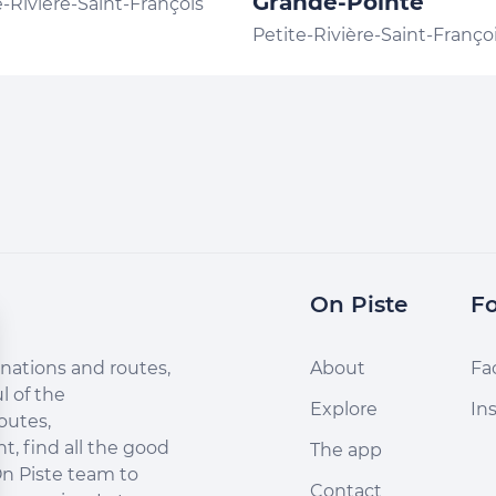
Grande-Pointe
e-Rivière-Saint-François
Petite-Rivière-Saint-Franço
On Piste
Fo
nations and routes,
About
Fa
l of the
Explore
In
outes,
, find all the good
The app
n Piste team to
Contact