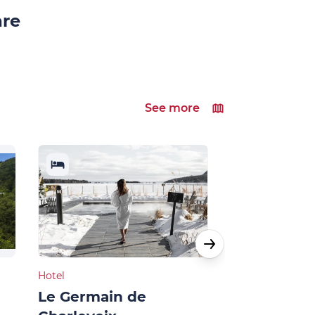
are
See more
Hotel
Apartment
Le Germain de
Club Med 