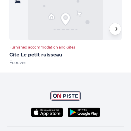
Furnished accommodation and Gites
Furn
Gîte Le petit ruisseau
Git
Écouves
Sain