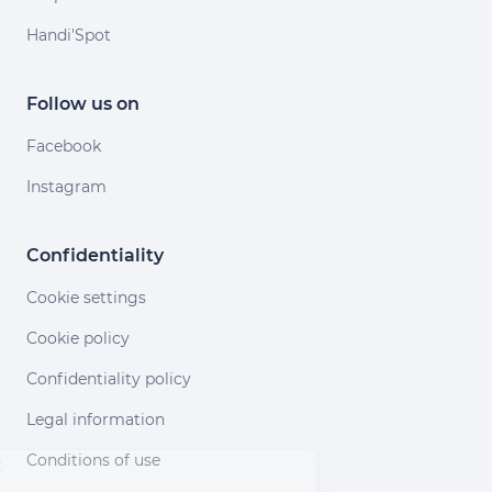
Handi'Spot
Follow us on
Facebook
Instagram
Confidentiality
Cookie settings
Cookie policy
Confidentiality policy
Legal information
Continuer sans accepter
Conditions of use
Salut c'est nous...