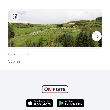
Local products
Bed &
Cublize
Vind