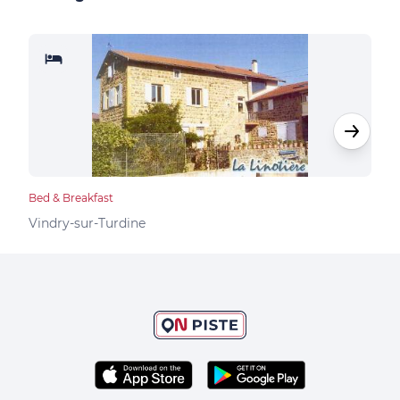
Bed & Breakfast
Camp
Vindry-sur-Turdine
Ron