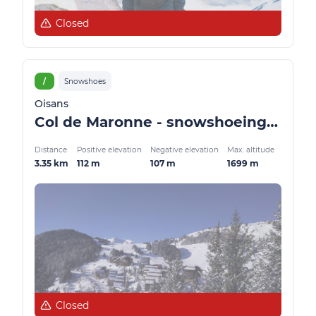
Closed
/
Snowshoes
Oisans
Col de Maronne - snowshoeing from Auris-en-Oisans
Distance
Positive elevation
Negative elevation
Max. altitude
3.35 km
112 m
107 m
1699 m
Closed