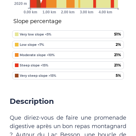
2020 m
0.00 km
1.00 km
2.00 km
3.00 km
4.00 km
Slope percentage
51%
Very low slope <5%
2%
Low slope <7%
21%
Moderate slope <10%
21%
Steep slope <15%
5%
Very steep slope >15%
Description
Que diriez-vous de faire une promenade
digestive après un bon repas montagnard
? Autour du Lac Besson, une boucle de