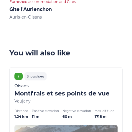
Furnished accommodation and Gites
Apar
Gîte l'Aurienchon
Res
Auris-en-Oisans
Auri
You will also like
/
Snowshoes
Oisans
Montfrais et ses points de vue
Vaujany
Distance
Positive elevation
Negative elevation
Max. altitude
1.24 km
11 m
60 m
1718 m