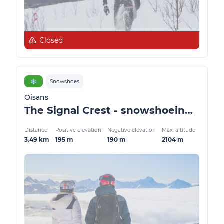
Closed
❄️
Snowshoes
Oisans
The Signal Crest - snowshoeing from Villard-Reculas
Distance
Positive elevation
Negative elevation
Max. altitude
3.49 km
195 m
190 m
2104 m