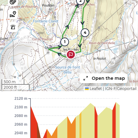
2
4
1
Open the map
500 m
2000 ft
Leaflet
|
IGN-F/Géoportail
2120 m
2100 m
2080 m
2060 m
2040 m