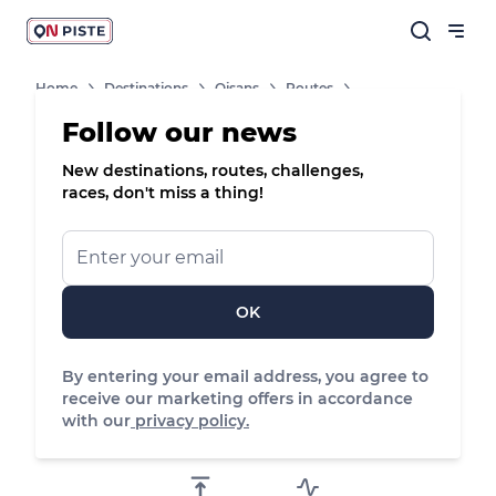
Home
Destinations
Oisans
Routes
Tour Du Lac Besson
Follow our news
New destinations, routes, challenges,
/
Snowshoes
races, don't miss a thing!
Tour du Lac
Besson
OK
Sommet Télécabine Poutran, Huez
By entering your email address, you agree to
receive our marketing offers in accordance
4.67 km
145 m
141 m
with our
privacy policy.
Distance
Positive elevation
Negative elevation