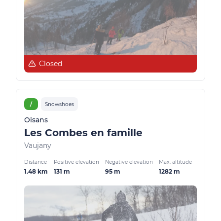
Closed
/
Snowshoes
Oisans
Les Combes en famille
Vaujany
Distance
Positive elevation
Negative elevation
Max. altitude
1.48 km
131 m
95 m
1282 m