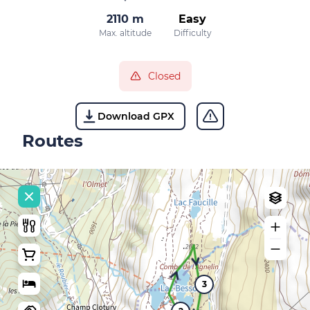
2110 m
Easy
Max. altitude
Difficulty
Closed
Download GPX
Routes
3