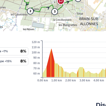
2
3
120 m
110 m
8%
e <7%
100 m
90 m
8%
ope <15%
80 m
70 m
60 m
0.00 km
1.00 km
2.00 km
3.00 km
4.00 km
Dis