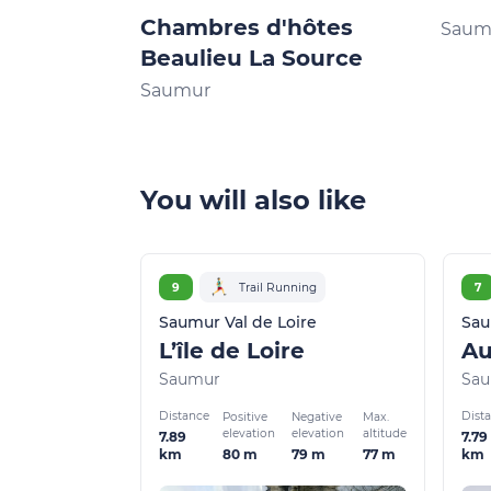
Chambres d'hôtes
Saum
Beaulieu La Source
Saumur
You will also like
9
Trail Running
7
Saumur Val de Loire
Sau
L’île de Loire
Au
Saumur
Sa
Distance
Dist
Positive
Negative
Max.
elevation
elevation
altitude
7.89
7.79
80 m
79 m
77 m
km
km