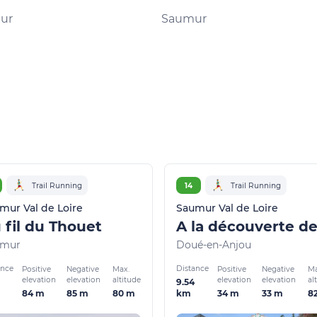
ur
Saumur
Trail Running
14
Trail Running
mur Val de Loire
Saumur Val de Loire
 fil du Thouet
umur
Doué-en-Anjou
ance
Distance
Positive
Negative
Max.
Positive
Negative
Ma
elevation
elevation
altitude
elevation
elevation
al
9.54
84 m
85 m
80 m
34 m
33 m
8
km