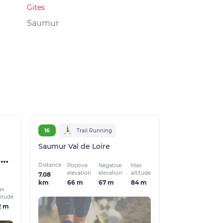
Gites
Gites
Saumur
Saumur
16
Trail Running
Saumur Val de Loire
A la découverte des ruelles et des venelles de Doué
Distance
Positive
Negative
Max.
elevation
elevation
altitude
7.08
66 m
67 m
84 m
km
x.
titude
2 m