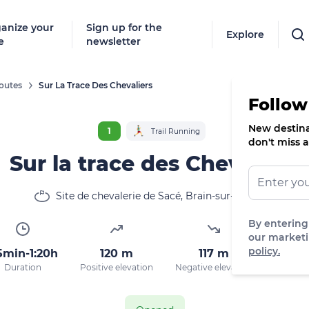
anize your
Sign up for the
Explore
e
newsletter
outes
Sur La Trace Des Chevaliers
Follow
New destinat
1
Trail Running
don't miss a
Sur la trace des Chevaliers
Site de chevalerie de Sacé, Brain-sur-Allonnes
By entering
our marketi
policy.
5min-1:20h
120 m
117 m
115
Duration
Positive elevation
Negative elevation
Max. alt