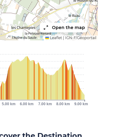
Open the map
Leaflet
|
IGN-F/Géoportail
5.00 km
6.00 km
7.00 km
8.00 km
9.00 km
cover the Destination