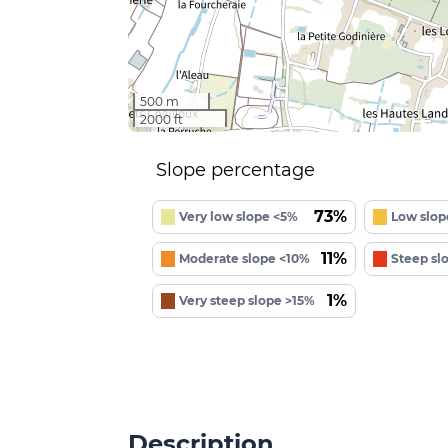
500 m
2000 ft
Slope percentage
73%
Very low slope <5%
Low slop
11%
Moderate slope <10%
Steep sl
1%
Very steep slope >15%
Description