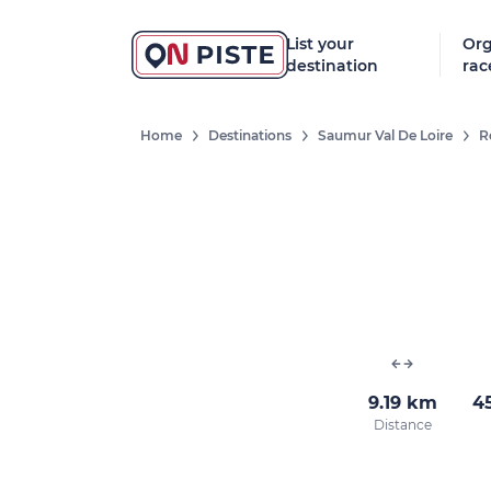
List your
Org
destination
rac
Home
Destinations
Saumur Val De Loire
R
9.19 km
4
Distance