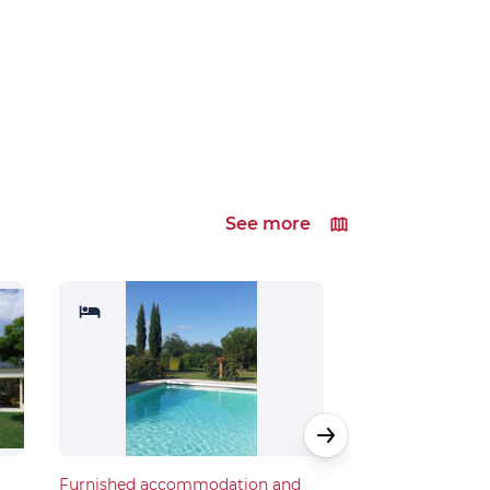
See more
Furnished accommodation and
Furnished acco