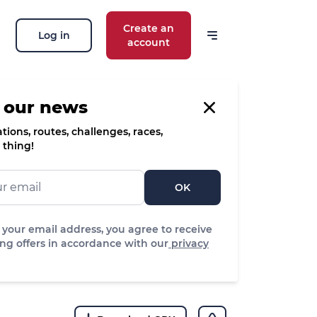
Create an
Log in
account
 our news
ions, routes, challenges, races,
 thing!
OK
 your email address, you agree to receive
ng offers in accordance with our
privacy
 m
Easy
itude
Difficulty