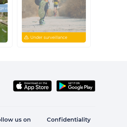
+
Guidage vocal 🔊
1
Under surveillance
llow us on
Confidentiality