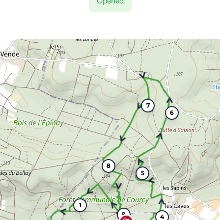
Opened
7
6
8
5
1
9
4