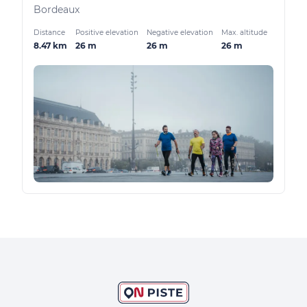
Bordeaux
Distance
Positive elevation
Negative elevation
Max. altitude
8.47 km
26 m
26 m
26 m