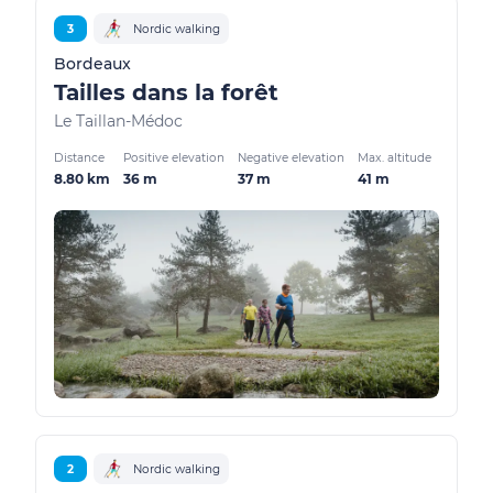
3
Nordic walking
Bordeaux
Tailles dans la forêt
Le Taillan-Médoc
Distance
Positive elevation
Negative elevation
Max. altitude
8.80 km
36 m
37 m
41 m
2
Nordic walking