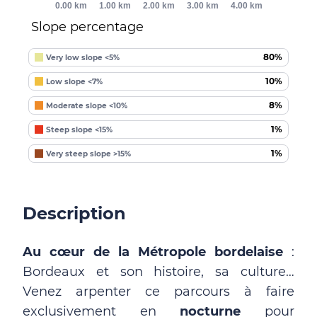
0.00 km
1.00 km
2.00 km
3.00 km
4.00 km
Slope percentage
80%
Very low slope <5%
10%
Low slope <7%
8%
Moderate slope <10%
1%
Steep slope <15%
1%
Very steep slope >15%
Description
Au cœur de la Métropole bordelaise
:
Bordeaux et son histoire, sa culture…
Venez arpenter ce parcours à faire
exclusivement en
nocturne
pour