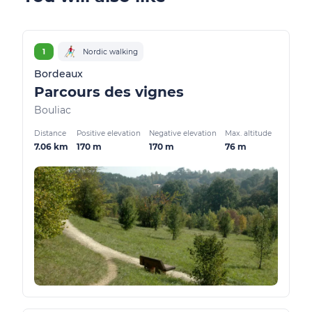
1
Nordic walking
Bordeaux
Parcours des vignes
Bouliac
Distance
Positive elevation
Negative elevation
Max. altitude
7.06 km
170 m
170 m
76 m