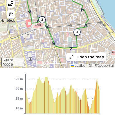
2
3
Open the map
300 m
1000 ft
Leaflet
|
IGN-F/Géoportail
25 m
20 m
15 m
10 m