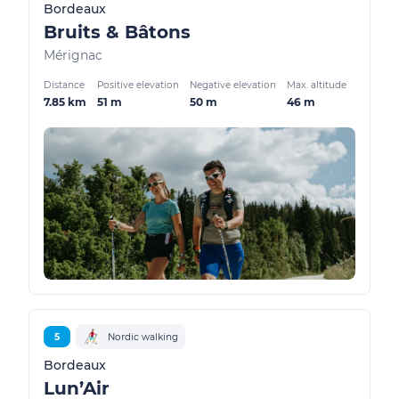
Bordeaux
Bruits & Bâtons
Mérignac
Distance
Positive elevation
Negative elevation
Max. altitude
7.85 km
51 m
50 m
46 m
5
Nordic walking
Bordeaux
Lun’Air