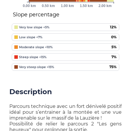
0.00 km
0.50 km
1.00 km
1.50 km
2.00 km
Slope percentage
12%
Very low slope <5%
0%
Low slope <7%
5%
Moderate slope <10%
7%
Steep slope <15%
75%
Very steep slope >15%
Description
Parcours technique avec un fort dénivelé positif
idéal pour s’entrainer à la montée et une vue
imprenable sur le massif de la Lauzière !
Possibilité de relier le parcours 2 "Les gens
heureux" pour prolonger la sortie.