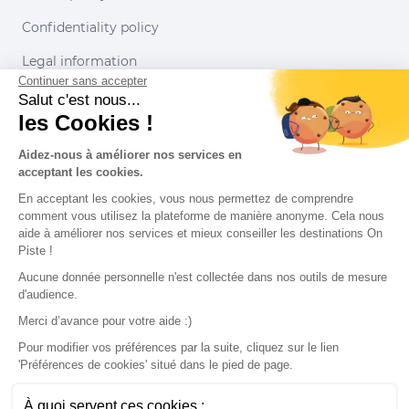
Confidentiality policy
Legal information
Continuer sans accepter
Conditions of use
Salut c'est nous...
les Cookies !
Our partners
Aidez-nous à améliorer nos services en
acceptant les cookies.
En acceptant les cookies, vous nous permettez de comprendre
comment vous utilisez la plateforme de manière anonyme. Cela nous
aide à améliorer nos services et mieux conseiller les destinations On
Piste !
Aucune donnée personnelle n'est collectée dans nos outils de mesure
d'audience.
Merci d’avance pour votre aide :)
Pour modifier vos préférences par la suite, cliquez sur le lien
'Préférences de cookies' situé dans le pied de page.
© 2022 On Piste
À quoi servent ces cookies :
v. 1.45.0