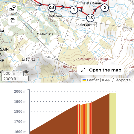
0.5
2
1
1.5
Open the map
500 m
2000 ft
Leaflet
|
IGN-F/Géoportail
2000 m
1900 m
1800 m
1700 m
1600 m