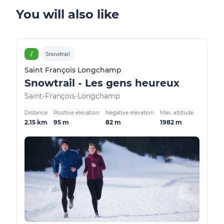
You will also like
/
Snowtrail
Saint François Longchamp
Snowtrail - Les gens heureux
Saint-François-Longchamp
Distance
Positive elevation
Negative elevation
Max. altitude
2.15 km
95 m
82 m
1982 m