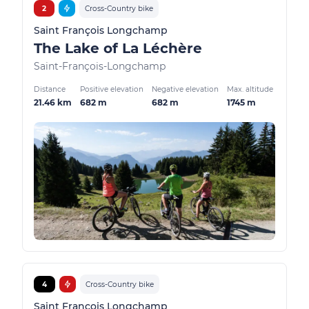
2
Cross-Country bike
Saint François Longchamp
The Lake of La Léchère
Saint-François-Longchamp
Distance
Positive elevation
Negative elevation
Max. altitude
21.46 km
682 m
682 m
1745 m
4
Cross-Country bike
Saint François Longchamp