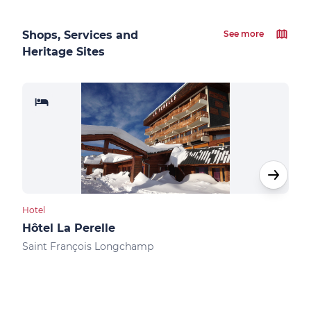
Shops, Services and
See more
Heritage Sites
Hotel
Hote
Hôtel La Perelle
Le 
Saint François Longchamp
Sain