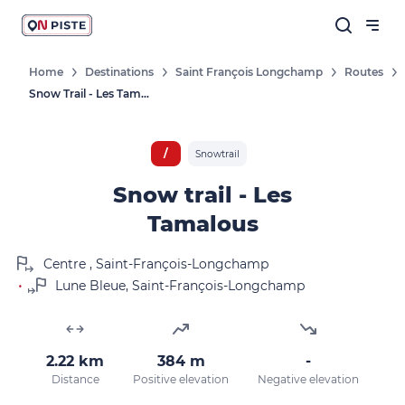
Home
Destinations
Saint François Longchamp
Routes
Snow Trail - Les Tamalous
/
Snowtrail
Snow trail - Les
Tamalous
Centre , Saint-François-Longchamp
•
Lune Bleue, Saint-François-Longchamp
2.22 km
384 m
-
Distance
Positive elevation
Negative elevation