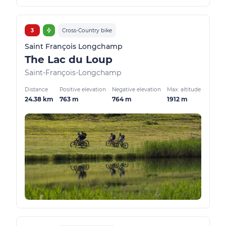
3
Cross-Country bike
Saint François Longchamp
The Lac du Loup
Saint-François-Longchamp
Distance
Positive elevation
Negative elevation
Max. altitude
24.38 km
763 m
764 m
1912 m