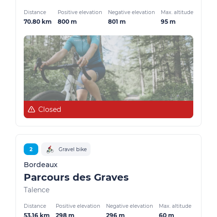
Distance
Positive elevation
Negative elevation
Max. altitude
70.80 km
800 m
801 m
95 m
Closed
2
Gravel bike
Bordeaux
Parcours des Graves
Talence
Distance
Positive elevation
Negative elevation
Max. altitude
53.16 km
298 m
296 m
60 m