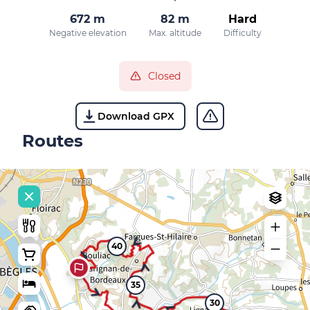
672 m
82 m
Hard
Negative elevation
Max. altitude
Difficulty
Closed
Download GPX
Routes
40
35
30