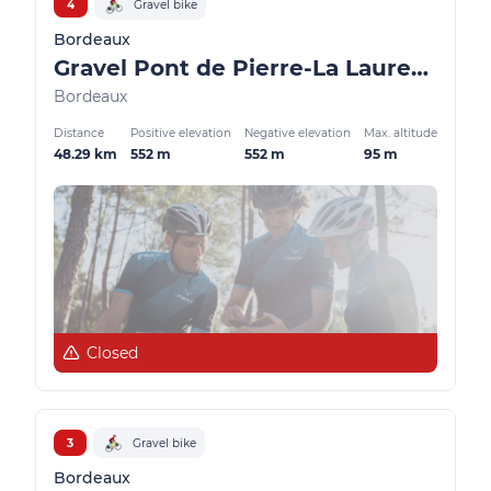
4
Gravel bike
Bordeaux
Gravel Pont de Pierre-La Laurence
Bordeaux
Distance
Positive elevation
Negative elevation
Max. altitude
48.29 km
552 m
552 m
95 m
Closed
3
Gravel bike
Bordeaux