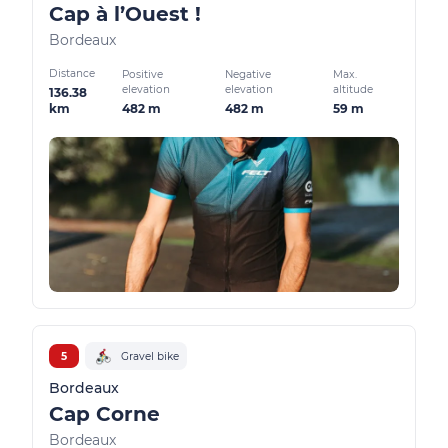
Cap à l’Ouest !
Bordeaux
Distance
Positive
Negative
Max.
elevation
elevation
altitude
136.38
482 m
482 m
59 m
km
5
Gravel bike
Bordeaux
Cap Corne
Bordeaux