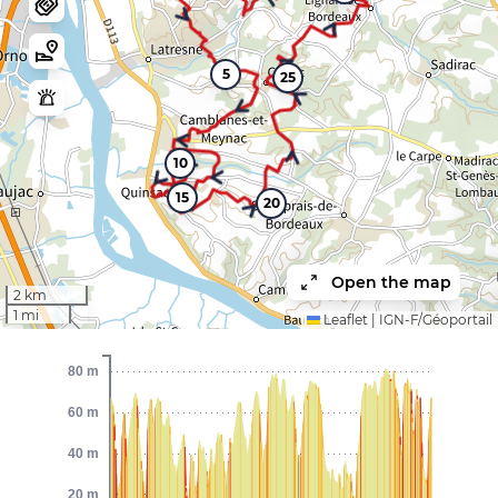
5
25
10
15
20
Open the map
2 km
1 mi
Leaflet
|
IGN-F/Géoportail
80 m
60 m
40 m
20 m