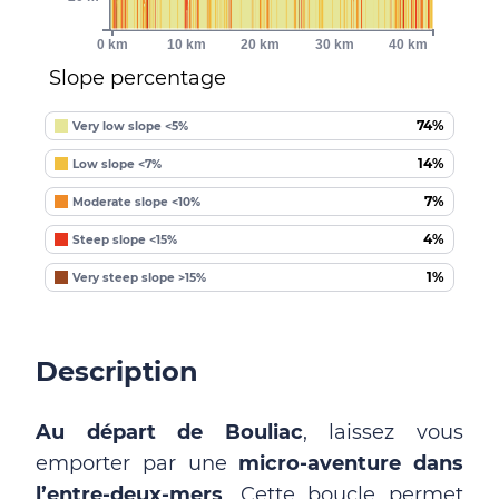
0 km
10 km
20 km
30 km
40 km
Slope percentage
74%
Very low slope <5%
14%
Low slope <7%
7%
Moderate slope <10%
4%
Steep slope <15%
1%
Very steep slope >15%
Description
Au départ de Bouliac
, laissez vous
emporter par une
micro-aventure dans
l’entre-deux-mers
. Cette boucle permet