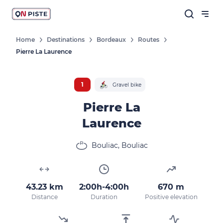
Home
Destinations
Bordeaux
Routes
Pierre La Laurence
1
Gravel bike
Pierre La
Laurence
Bouliac, Bouliac
43.23 km
2:00h-4:00h
670 m
Distance
Duration
Positive elevation