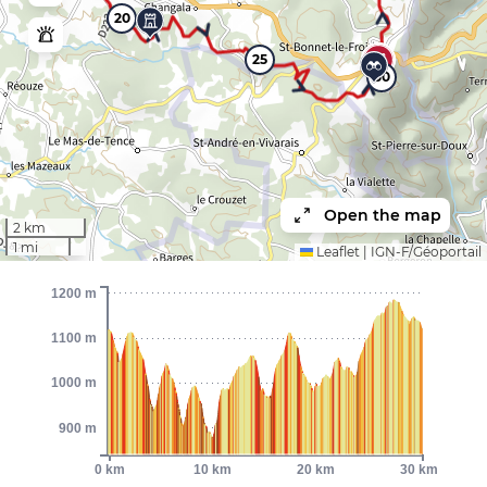
20
25
30
Open the map
2 km
1 mi
Leaflet
|
IGN-F/Géoportail
1200 m
1100 m
1000 m
900 m
0 km
10 km
20 km
30 km