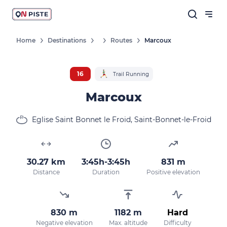
Home
Destinations
Routes
Marcoux
16
Trail Running
Marcoux
Eglise Saint Bonnet le Froid, Saint-Bonnet-le-Froid
30.27 km
3:45h-3:45h
831 m
Distance
Duration
Positive elevation
830 m
1182 m
Hard
Negative elevation
Max. altitude
Difficulty