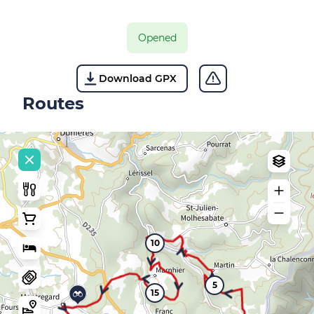
Opened
Download GPX
Routes
10
5
15