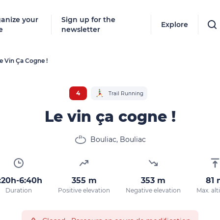
anize your
Sign up for the
Explore
e
newsletter
e Vin Ça Cogne !
4
Trail Running
Le vin ça cogne !
Bouliac, Bouliac
:20h-6:40h
355 m
353 m
81 
Duration
Positive elevation
Negative elevation
Max. alt