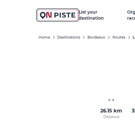
List your
Org
destination
rac
Home
Destinations
Bordeaux
Routes
L
26.15 km
3
Distance