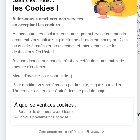
Salut c'est nous...
les Cookies !
We have picked out for you the best desti
marked out by local experts and respectfu
Aidez-nous à améliorer nos services
environments in which they take place. R
en acceptant les cookies.
accommodation, courses, races, equipment
En acceptant les cookies, vous nous permettez de comprendre
addresses and recommendations of the O
comment vous utilisez la plateforme de manière anonyme. Cela
organise your next walking, cycling or skii
nous aide à améliorer nos services et mieux conseiller les
destinations On Piste !
guide you and don't miss any point of inte
Aucune donnée personnelle n'est collectée dans nos outils de
mesure d'audience.
Merci d’avance pour votre aide :)
Our partners
Pour modifier vos préférences par la suite, cliquez sur le lien
'Préférences de cookies' situé dans le pied de page.
À quoi servent ces cookies :
Partage de données avec Google
On vous présente nos cookies !
Consentements certifiés par