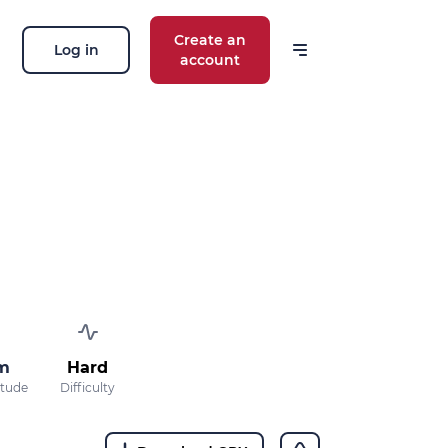
Create an
Log in
account
m
Hard
itude
Difficulty