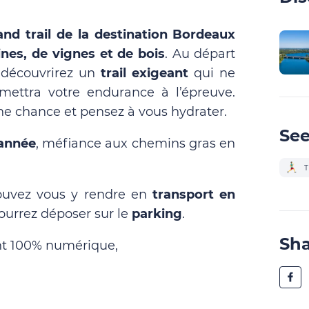
and trail de la destination Bordeaux
lines, de vignes et de bois
. Au départ
 découvrirez un
trail exigeant
qui ne
ettra votre endurance à l’épreuve.
ne chance et pensez à vous hydrater.
See
’année
, méfiance aux chemins gras en
T
ouvez vous y rendre en
transport en
urrez déposer sur le
parking
.
Sh
nt 100% numérique,