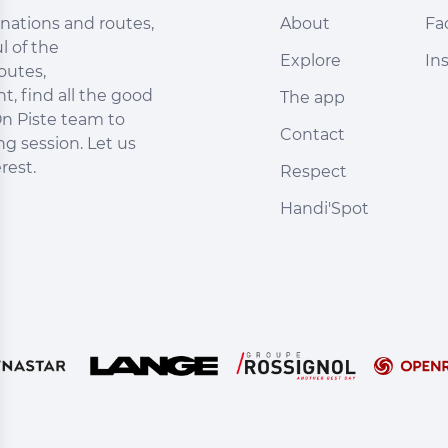
nations and routes,
About
Fa
l of the
Explore
In
outes,
, find all the good
The app
n Piste team to
Contact
ng session. Let us
rest.
Respect
Handi'Spot