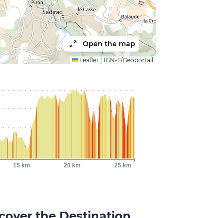
Open the map
Leaflet
|
IGN-F/Géoportail
15 km
20 km
25 km
cover the Destination