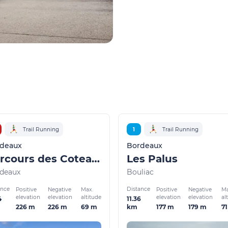
Trail Running
1
Trail Running
deaux
Bordeaux
Parcours des Coteaux
Les Palus
deaux
Bouliac
ance
Distance
Positive
Negative
Max.
Positive
Negative
Ma
elevation
elevation
altitude
elevation
elevation
al
4
11.36
226 m
226 m
69 m
177 m
179 m
7
km