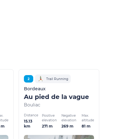
2
Trail Running
Bordeaux
Au pied de la vague
Bouliac
Distance
x.
Positive
Negative
Max.
titude
elevation
elevation
altitude
15.13
1 m
271 m
269 m
81 m
km