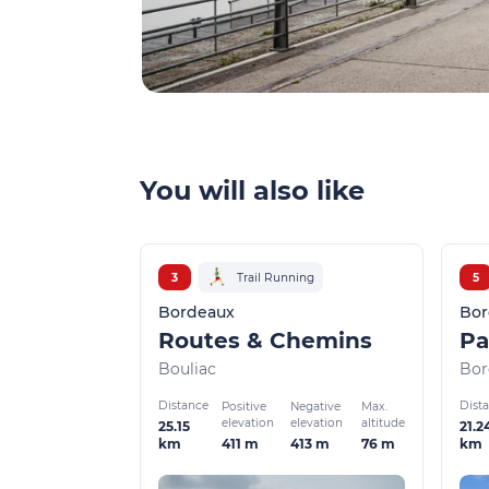
You will also like
3
Trail Running
5
Bordeaux
Bor
Routes & Chemins
Bouliac
Bor
Distance
Dist
Positive
Negative
Max.
elevation
elevation
altitude
25.15
21.2
411 m
413 m
76 m
km
km