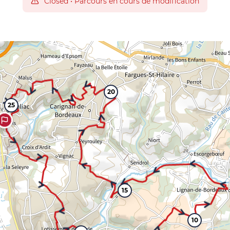
Closed
•
Parcours en cours de modification
20
25
15
10