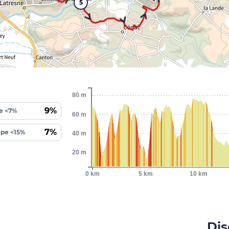
5
80 m
9%
e <7%
60 m
7%
ope <15%
40 m
20 m
0 km
5 km
10 km
Dis