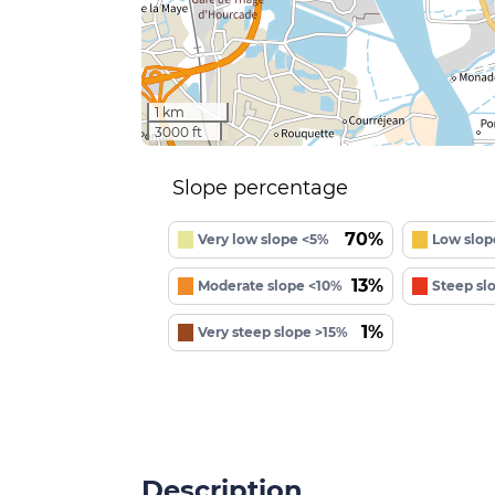
1 km
3000 ft
Slope percentage
70%
Very low slope <5%
Low slop
13%
Moderate slope <10%
Steep sl
1%
Very steep slope >15%
Description