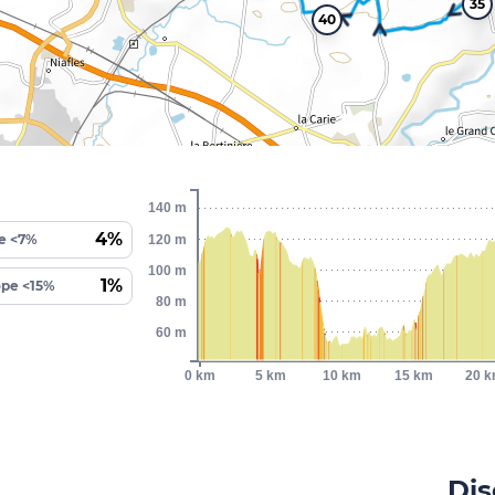
35
40
140 m
4%
e <7%
120 m
100 m
1%
ope <15%
80 m
60 m
0 km
5 km
10 km
15 km
20 
Dis