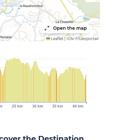
Open the map
Leaflet
|
IGN-F/Géoportail
km
25 km
30 km
35 km
40 km
cover the Destination