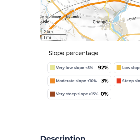
2 km
1 mi
Slope percentage
92%
Very low slope <5%
Low slop
3%
Moderate slope <10%
Steep sl
0%
Very steep slope >15%
Description