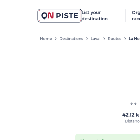
List your
Org
destination
rac
Home
Destinations
Laval
Routes
La No
42.12 
Distanc