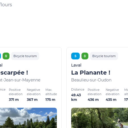
lours
Bicycle tourism
5
Bicycle tourism
al
Laval
escarpée !
La Planante !
nt-Jean-sur-Mayenne
Beaulieu-sur-Oudon
ance
Distance
Positive
Negative
Max.
Positive
Negative
Ma
elevation
elevation
altitude
elevation
elevation
al
1
49.43
371 m
367 m
175 m
436 m
435 m
1
km