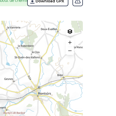
 bout de chemin de halage !
Download GPX