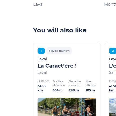
DE LAVAL
Laval
Montf
You will also like
1
Bicycle tourism
2
Laval
Lav
La Caract’ère !
L’
Laval
Sai
Distance
Dist
Positive
Negative
Max.
elevation
elevation
altitude
34.18
41.5
304 m
298 m
105 m
km
km