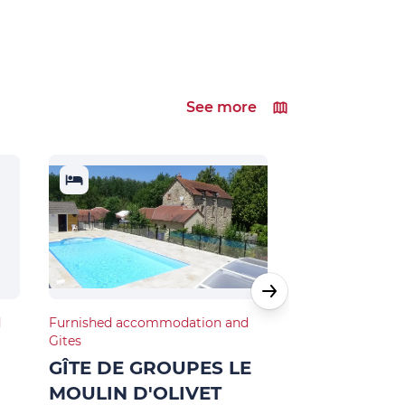
See more
d
Furnished accommodation and
Furnished acco
Gites
Gites
GÎTE DE GROUPES LE
GITE D'ÉTA
MOULIN D'OLIVET
FOURMOND