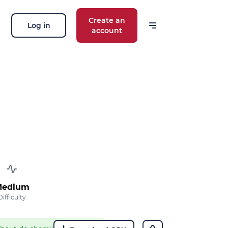
Create an
Log in
account
 our news
ions, routes, challenges, races,
 thing!
OK
 your email address, you agree to receive
ng offers in accordance with our
privacy
edium
Difficulty