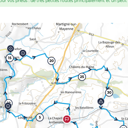
 vos pneus : de très petites routes principalement et un petit
15
20
25
30
10
5