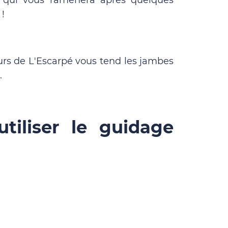
e qui vous ramènera après quelques
 !
urs de L'Escarpé vous tend les jambes
.
utiliser le guidage