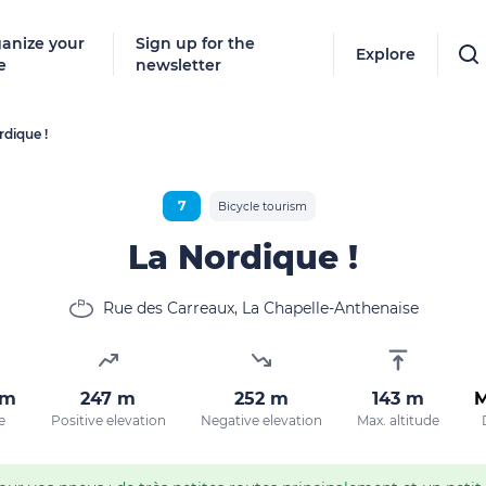
anize your
Sign up for the
Explore
e
newsletter
rdique !
Follow
New destinat
7
Bicycle tourism
don't miss a
La Nordique !
Rue des Carreaux, La Chapelle-Anthenaise
By entering
our marketi
policy.
km
247 m
252 m
143 m
M
e
Positive elevation
Negative elevation
Max. altitude