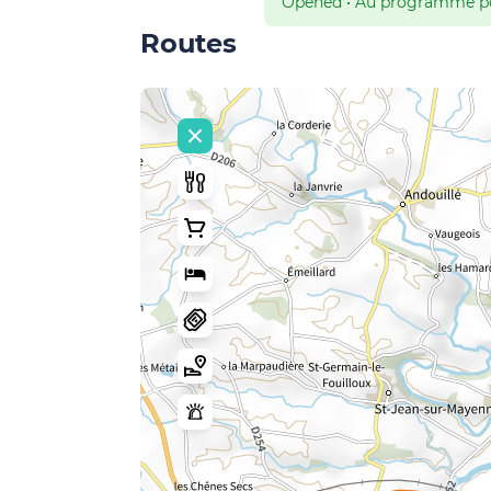
Opened
•
Au programme pour
Routes