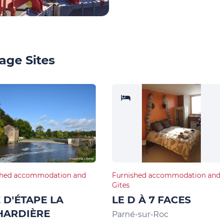
age Sites
shed accommodation and
Furnished accommodation an
Gites
E D'ÉTAPE LA
LE D À 7 FACES
HARDIÈRE
Parné-sur-Roc