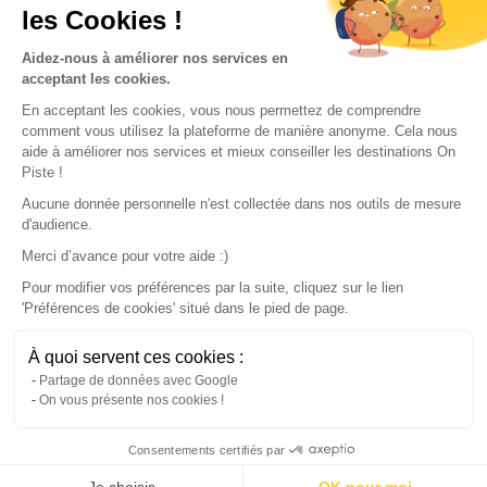
les Cookies !
Our partners
Aidez-nous à améliorer nos services en
acceptant les cookies.
En acceptant les cookies, vous nous permettez de comprendre
comment vous utilisez la plateforme de manière anonyme. Cela nous
aide à améliorer nos services et mieux conseiller les destinations On
Piste !
Aucune donnée personnelle n'est collectée dans nos outils de mesure
d'audience.
Merci d’avance pour votre aide :)
Pour modifier vos préférences par la suite, cliquez sur le lien
'Préférences de cookies' situé dans le pied de page.
© 2022 On Piste
À quoi servent ces cookies :
v. 1.45.0
Partage de données avec Google
On vous présente nos cookies !
English
Consentements certifiés par
Continue with the app
Download
100% free