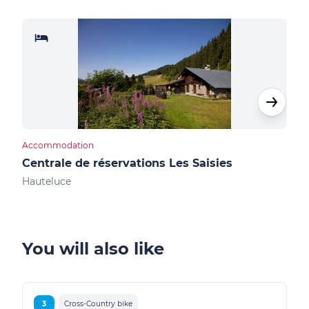
Accommodation
Cultu
Centrale de réservations Les Saisies
Not
Hauteluce
Les 
You will also like
3
Cross-Country bike