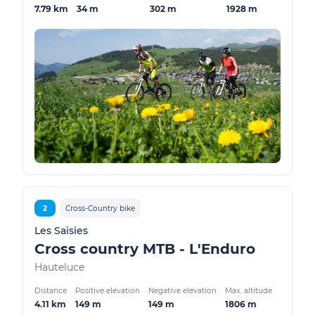
7.79 km
34 m
302 m
1928 m
2
Cross-Country bike
Les Saisies
Cross country MTB - L'Enduro
Hauteluce
Distance
Positive elevation
Negative elevation
Max. altitude
4.11 km
149 m
149 m
1806 m