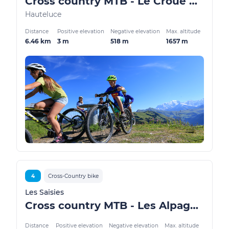
Cross country MTB - Le Croué de l'Allié
Hauteluce
Distance
Positive elevation
Negative elevation
Max. altitude
6.46 km
3 m
518 m
1657 m
4
Cross-Country bike
Les Saisies
Cross country MTB - Les Alpages de Bisanne
Distance
Positive elevation
Negative elevation
Max. altitude