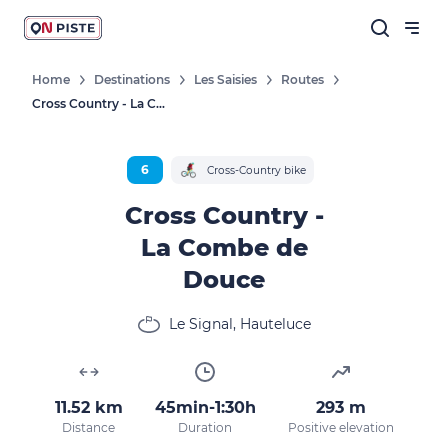
Home
Destinations
Les Saisies
Routes
Cross Country - La Combe De Douce
6
Cross-Country bike
Cross Country -
La Combe de
Douce
Le Signal, Hauteluce
11.52 km
45min-1:30h
293 m
Distance
Duration
Positive elevation