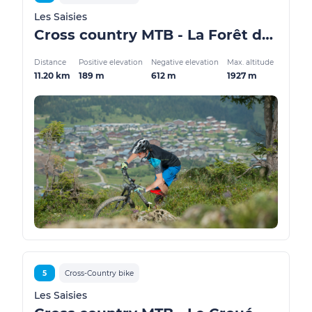
Les Saisies
Cross country MTB - La Forêt de Bisanne
Distance
Positive elevation
Negative elevation
Max. altitude
11.20 km
189 m
612 m
1927 m
5
Cross-Country bike
Les Saisies