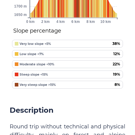
1700 m
1650 m
0 km
2 km
4 km
6 km
8 km
10 km
Slope percentage
38%
Very low slope <5%
12%
Low slope <7%
22%
Moderate slope <10%
19%
Steep slope <15%
8%
Very steep slope >15%
Description
Round trip without technical and physical