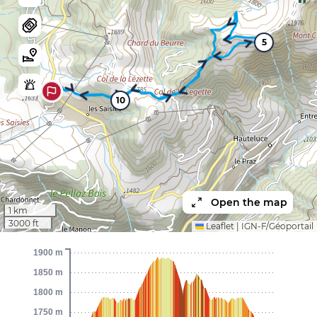
5
10
Open the map
1 km
3000 ft
Leaflet
|
IGN-F/Géoportail
1900 m
1850 m
1800 m
1750 m