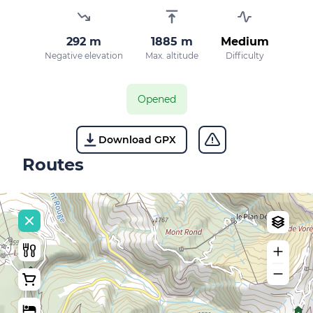
292 m
1885 m
Medium
Negative elevation
Max. altitude
Difficulty
Opened
Download GPX
Routes