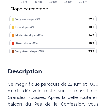
0 km
5 km
10 km
15 km
20 km
Slope percentage
27%
Very low slope <5%
10%
Low slope <7%
14%
Moderate slope <10%
16%
Steep slope <15%
33%
Very steep slope >15%
Description
Ce magnifique parcours de 22 Km et 1000
m de dénivelé reste sur le massif des
Grandes Rousses. Après la belle route en
balcon du Pas de la Confession, vous