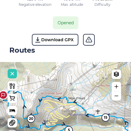
Negative elevation
Max. altitude
Difficulty
Opened
Download GPX
Routes
15
20
5