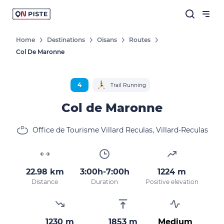
Home
Destinations
Oisans
Routes
Col De Maronne
Follow our news
New destinations, routes, challenges,
4
Trail Running
races, don't miss a thing!
Col de Maronne
Office de Tourisme Villard Reculas, Villard-Reculas
OK
By entering your email address, you agree to
22.98 km
3:00h-7:00h
1224 m
receive our marketing offers in accordance
Distance
Duration
Positive elevation
with our
privacy policy.
1230 m
1853 m
Medium