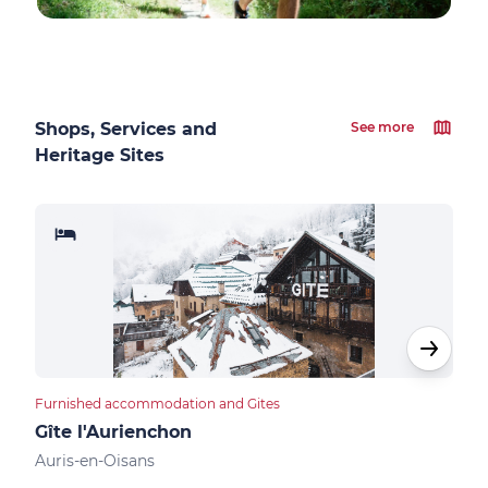
Shops, Services and
See more
Heritage Sites
Furnished accommodation and Gites
Apar
Gîte l'Aurienchon
Res
Auris-en-Oisans
Auri