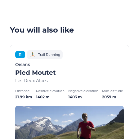
You will also like
11
Trail Running
Oisans
Pied Moutet
Les Deux Alpes
Distance
Positive elevation
Negative elevation
Max. altitude
21.99 km
1402 m
1403 m
2059 m