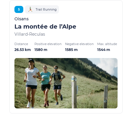
5
Trail Running
Oisans
La montée de l’Alpe
Villard-Reculas
Distance
Positive elevation
Negative elevation
Max. altitude
26.53 km
1580 m
1585 m
1544 m