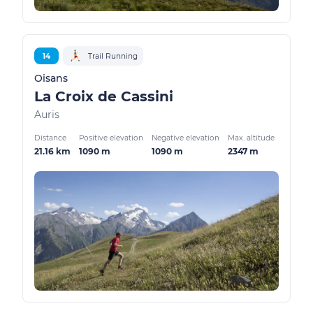
14
Trail Running
Oisans
La Croix de Cassini
Auris
Distance
Positive elevation
Negative elevation
Max. altitude
21.16 km
1090 m
1090 m
2347 m