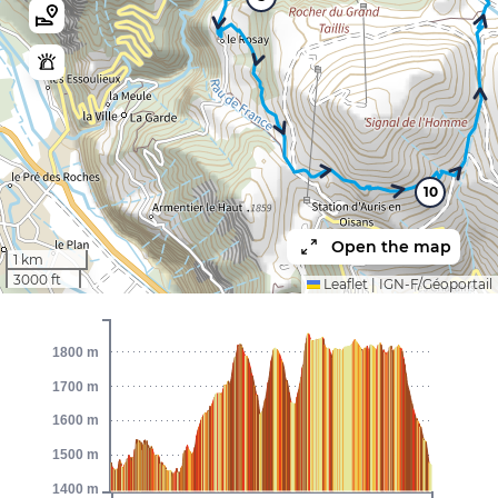
10
Open the map
1 km
3000 ft
Leaflet
|
IGN-F/Géoportail
1800 m
1700 m
1600 m
1500 m
1400 m