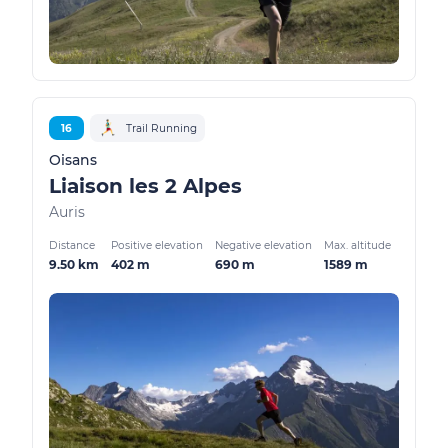
16
Trail Running
Oisans
Liaison les 2 Alpes
Auris
Distance
Positive elevation
Negative elevation
Max. altitude
9.50 km
402 m
690 m
1589 m