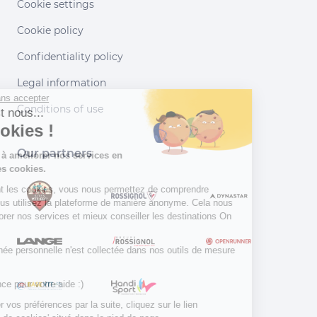
Cookie settings
Cookie policy
Confidentiality policy
Legal information
Continuer sans accepter
Conditions of use
Salut c'est nous...
les Cookies !
Our partners
Aidez-nous à améliorer nos services en
acceptant les cookies.
En acceptant les cookies, vous nous permettez de comprendre
comment vous utilisez la plateforme de manière anonyme. Cela nous
aide à améliorer nos services et mieux conseiller les destinations On
Piste !
Aucune donnée personnelle n'est collectée dans nos outils de mesure
d'audience.
Merci d’avance pour votre aide :)
Pour modifier vos préférences par la suite, cliquez sur le lien