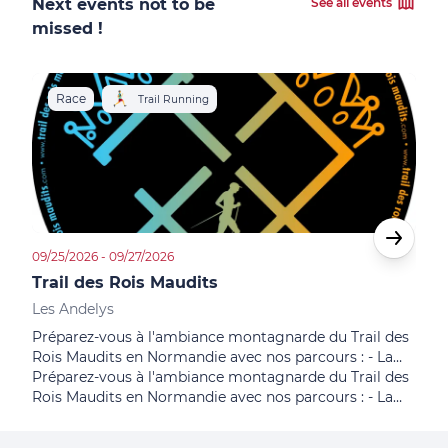
Next events not to be
See all events
missed !
Race
R
Trail Running
09/25/2026 - 09/27/2026
09/06
Trail des Rois Maudits
Tra
Les Andelys
Gail
Préparez-vous à l'ambiance montagnarde du Trail des
Déco
Rois Maudits en Normandie avec nos parcours : - La
Roue
Sans Voix, ses 15,12km et ses 292m de dénivelé positif
Préparez-vous à l'ambiance montagnarde du Trail des
des 
vous mettra en jambe ; - Que de La Gueule ?, un
Rois Maudits en Normandie avec nos parcours : - La
déco
parcours de 16,74km avec 464m de dénivelé positif
Sans Voix, ses 15,12km et ses 292m de dénivelé positif
dépa
pour vous donner du fil à retordre ; - Cours Forêt, avec
vous mettra en jambe ; - Que de La Gueule ?, un
dist