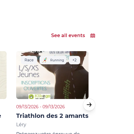
See all events
Race
+2
Race
Running
09/13/2026 - 09/13/2026
11/22/2026 - 11/22
e
Triathlon des 2 amants
La ronde 
Léry
Les Damps