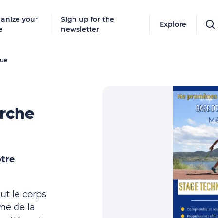
anize your
Sign up for the
Explore
e
newsletter
que
rche
otre
ut le corps
me de la