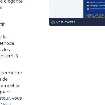
le élégante
us
Past events
tif
e la
méthode
s les
guerri, à
 permettre
s de
-être et la
quant
teur, vous
. Vous