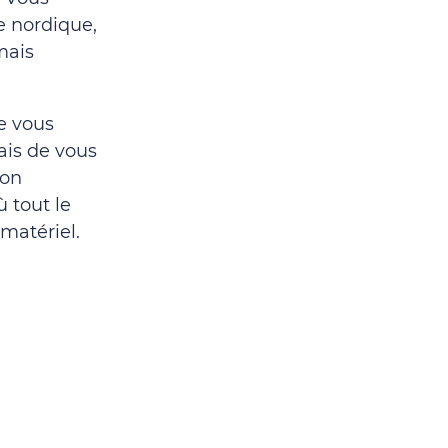
he nordique,
mais
e vous
ais de vous
ion
 tout le
matériel.