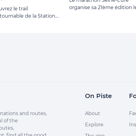
Le marathon Seine-Eure
organise sa 21ème édition l
rez le trail
dimanche 18 octobre 2026 !
tournable de la Station
Cette année encore, que v
ail Rouen - Seine Eure
souhaitiez revivre l'expérie
endez-vous
ou la découvrir pour la
tournable des amateurs
première fois, le Marathon
urse en pleine nature
Seine-Eure promet des
invite à découvrir des
moments inoubliables, ent
urs exigeants et
performance et plaisir, au
nteurs, au départ du
coeur d'un parcours qui
stueux Château de
séduit toujours autant. Ven
on. Deux distances, un
relever le challenge du
défi naturel ! Ces
Marathon Seine-Eure 2026
On Piste
Fo
s vous emmèneront à
! Athlète aguerri ou novice
rs les paysages
quête de défis, que vous
yants de Gaillon, entre
nations and routes,
About
Fa
préfériez courir en solitaire
, sentiers escarpés et
l of the
en équipe avec vos collègu
Explore
In
amas exceptionnels sur
outes,
le Marathon Seine-Eure vo
lée de la Seine.
, find all the good
The app