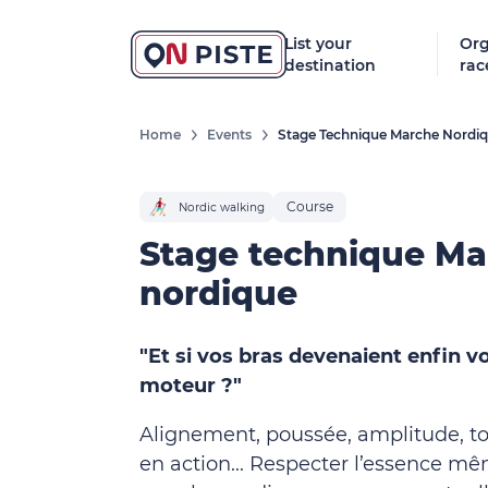
List your
Org
destination
rac
Home
Events
Stage Technique Marche Nordi
Course
Nordic walking
Stage technique Ma
nordique
"Et si vos bras devenaient enfin v
moteur ?"
Alignement, poussée, amplitude, to
en action... Respecter l’essence mê