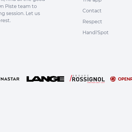
propose 3
n Piste team to
épreuves palpitantes !
Contact
ng session. Let us
rest.
Respect
Handi'Spot
s Options
ètres de confidentialité, en garantissant la conformité avec le