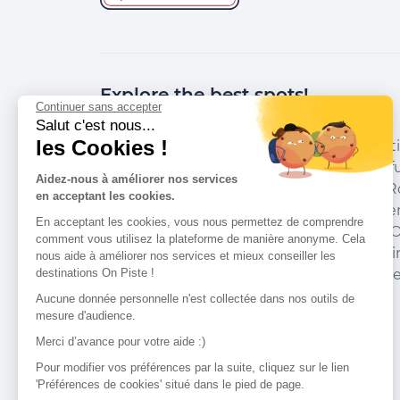
Explore the best spots!
Continuer sans accepter
Salut c'est nous...
les Cookies !
We have picked out for you the best desti
marked out by local experts and respectfu
Aidez-nous à améliorer nos services
environments in which they take place. R
en acceptant les cookies.
accommodation, courses, races, equipment
En acceptant les cookies, vous nous permettez de comprendre
addresses and recommendations of the O
comment vous utilisez la plateforme de manière anonyme. Cela
organise your next walking, cycling or skii
nous aide à améliorer nos services et mieux conseiller les
destinations On Piste !
guide you and don't miss any point of inte
Aucune donnée personnelle n'est collectée dans nos outils de
mesure d'audience.
Merci d’avance pour votre aide :)
Our partners
Pour modifier vos préférences par la suite, cliquez sur le lien
'Préférences de cookies' situé dans le pied de page.