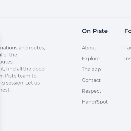
On Piste
Fo
nations and routes,
About
Fa
l of the
Explore
In
outes,
, find all the good
The app
n Piste team to
Contact
ng session. Let us
rest.
Respect
Handi'Spot