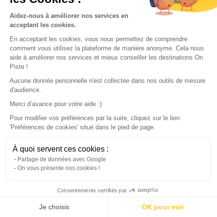
Our partners
Aidez-nous à améliorer nos services en
acceptant les cookies.
En acceptant les cookies, vous nous permettez de comprendre
comment vous utilisez la plateforme de manière anonyme. Cela nous
aide à améliorer nos services et mieux conseiller les destinations On
Piste !
Aucune donnée personnelle n'est collectée dans nos outils de mesure
d'audience.
Merci d’avance pour votre aide :)
Pour modifier vos préférences par la suite, cliquez sur le lien
'Préférences de cookies' situé dans le pied de page.
© 2022 On Piste
À quoi servent ces cookies :
v. 1.45.0
Partage de données avec Google
On vous présente nos cookies !
English
Consentements certifiés par
Continue with the app
Download
100% free
Je choisis
OK pour moi