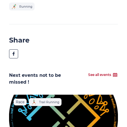
Running
Share
Next events not to be
See all events
missed !
Race
R
Trail Running