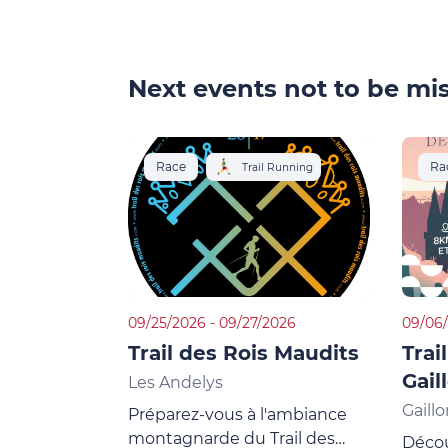
Next events not to be mis
Race
Ra
Trail Running
09/25/2026 - 09/27/2026
09/06/
Trail des Rois Maudits
Trai
Gail
Les Andelys
Gaill
Préparez-vous à l'ambiance
montagnarde du Trail des
Découv