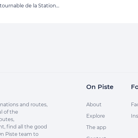
dimanche 18 octobre 2026 !
tournable de la Station
Cette année encore, que v
ail Rouen - Seine Eure
souhaitiez revivre l'expérie
endez-vous
ou la découvrir pour la
tournable des amateurs
première fois, le Marathon
urse en pleine nature
Seine-Eure promet des
invite à découvrir des
moments inoubliables, ent
urs exigeants et
performance et plaisir, au
nteurs, au départ du
coeur d'un parcours qui
stueux Château de
séduit toujours autant. Ven
on. Deux distances, un
relever le challenge du
défi naturel ! Ces
Marathon Seine-Eure 2026
On Piste
Fo
s vous emmèneront à
! Athlète aguerri ou novice
rs les paysages
quête de défis, que vous
yants de Gaillon, entre
nations and routes,
About
Fa
préfériez courir en solitaire
, sentiers escarpés et
l of the
en équipe avec vos collègu
Explore
In
amas exceptionnels sur
outes,
le Marathon Seine-Eure vo
lée de la Seine.
, find all the good
The app
propose 3
n Piste team to
épreuves palpitantes !