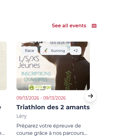
See all events
Race
+2
Race
Running
09/13/2026 - 09/13/2026
11/22/2026 - 11/22
e
Triathlon des 2 amants
La ronde 
Léry
Les Damps
Préparez votre épreuve de
Echauffez-vous
e
course grâce à nos parcours
course sur nos 