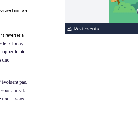
rtive familiale
Past events
ont reversés à
lle ta force,
lopper le bien
s une
’évoluent pas.
, vous aurez la
ue nous avons