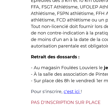
Epreuves des 5 km et 10 km ouvert
FFA, FSGT Athlétisme, UFOLEP Athl
Athlétisme, FSPN athlétisme, FFH 
athlétisme, FCD athlétisme ou un pa
Tout non-licencié doit fournir lors d
de non contre-indication à la prati
de moins d’un an à la date de la c
autorisation parentale est obligatoi
Retrait des dossards :
- Au magasin Foulées Louviers le
j
- À la salle des association de Pinter
- Sur place dès 8h le vendredi 1er m
Pour s'inscrire,
c'est ici
!
PAS D'INSCRIPTION SUR PLACE