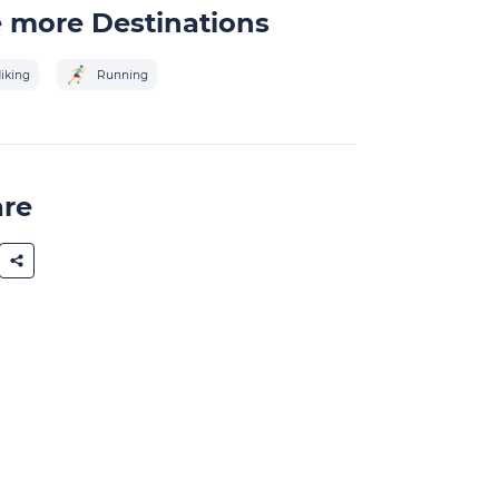
 more Destinations
iking
Running
are