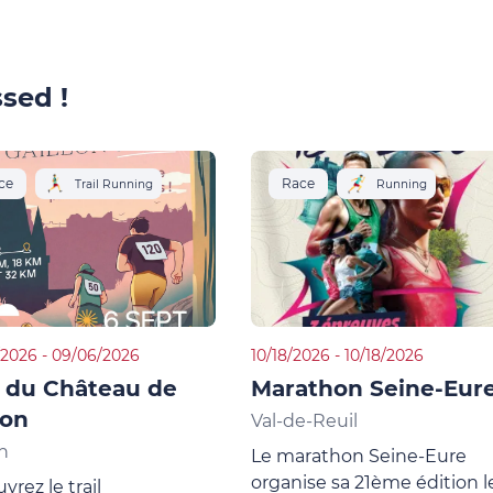
sed !
ce
Race
Trail Running
Running
2026 - 09/06/2026
10/18/2026 - 10/18/2026
l du Château de
Marathon Seine-Eur
lon
Val-de-Reuil
on
Le marathon Seine-Eure
organise sa 21ème édition l
rez le trail