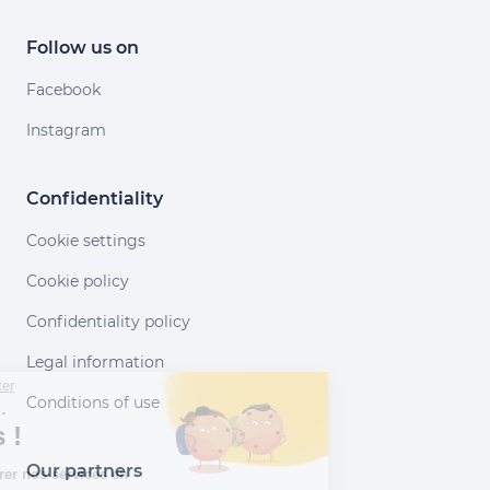
Follow us on
Facebook
Instagram
Confidentiality
Cookie settings
Cookie policy
Confidentiality policy
Legal information
Continuer sans accepter
Conditions of use
Salut c'est nous...
les Cookies !
Our partners
Aidez-nous à améliorer nos services en