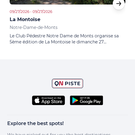
09/27/2026 - 09/27/2026
09/02
La Montoise
Fêt
Notre-Dame-de-Monts
Sain
Le Club Pédestre Notre Dame de Monts organise sa
3ème
5ème édition de La Montoise le dimanche 27
Jean
septembre 2026.
2026
d’in
enca
patr
en s
Explore the best spots!