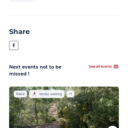
Share
Next events not to be
See all events
missed !
Race
+1
E
Nordic walking