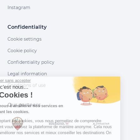
Instagram
Confidentiality
Cookie settings
Cookie policy
Confidentiality policy
Legal information
Continuer sans accepter
Conditions of use
Salut c'est nous...
les Cookies !
Our partners
Aidez-nous à améliorer nos services en
acceptant les cookies.
En acceptant les cookies, vous nous permettez de comprendre
comment vous utilisez la plateforme de manière anonyme. Cela nous
aide à améliorer nos services et mieux conseiller les destinations On
Piste !