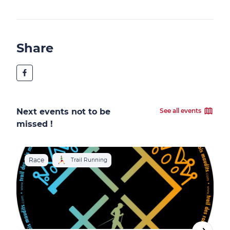
Share
Next events not to be
See all events
missed !
Race
R
Trail Running