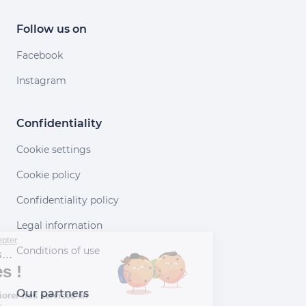
Follow us on
Facebook
Instagram
Confidentiality
Cookie settings
Cookie policy
Confidentiality policy
Legal information
Continuer sans accepter
Conditions of use
Salut c'est nous...
les Cookies !
Our partners
Aidez-nous à améliorer nos services en