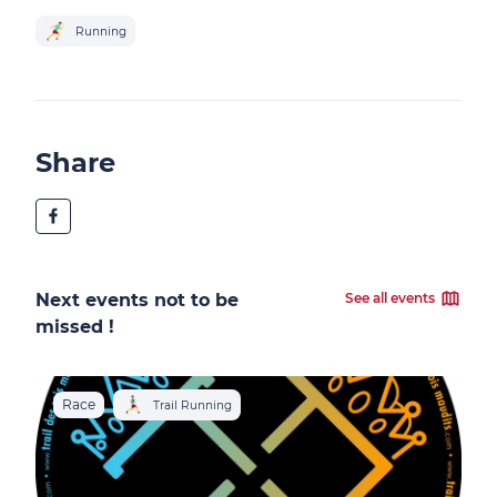
Running
Share
Next events not to be
See all events
missed !
Race
R
Trail Running