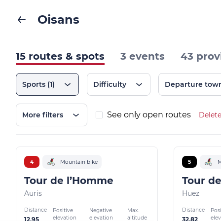
Oisans
15 routes & spots
3 events
43 prov
Sports
(1)
Difficulty
Departure tow
See only open routes
More filters
Delete
4
Mountain bike
5
M
Tour de l’Homme
Tour de
Auris
Huez
Distance
Distance
Positive
Negative
Max.
Posi
elevation
elevation
altitude
ele
12.95
32.82