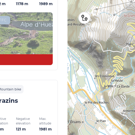
2 m
1178 m
1989 m
-FFC
ountain bike
razins
tive
Negative
Max.
vation
elevation
altitude
 m
121 m
1981 m