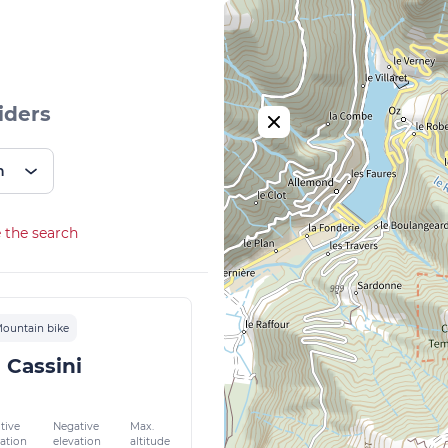
iders
n
 the search
ountain bike
 Cassini
tive
Negative
Max.
vation
elevation
altitude