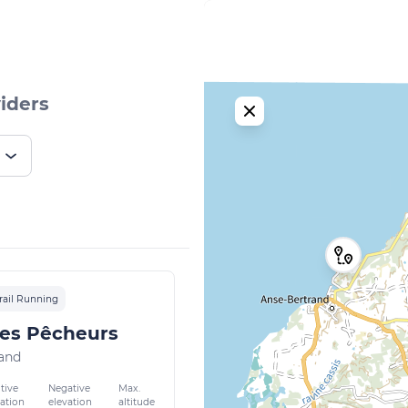
iders
rail Running
des Pêcheurs
and
tive
Negative
Max.
vation
elevation
altitude