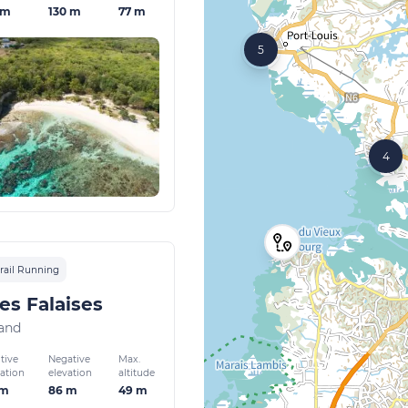
 m
130 m
77 m
5
4
rail Running
es Falaises
and
tive
Negative
Max.
vation
elevation
altitude
 m
86 m
49 m