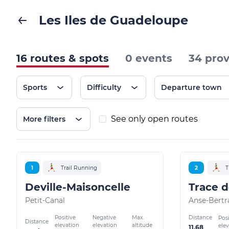
Les Iles de Guadeloupe
16 routes & spots
0 events
34 prov
Sports
Difficulty
Departure town
See only open routes
More filters
1
Trail Running
2
T
Deville-Maisoncelle
Trace 
Petit-Canal
Anse-Bertr
Positive
Negative
Max.
Distance
Posi
Distance
elevation
elevation
altitude
ele
11.68