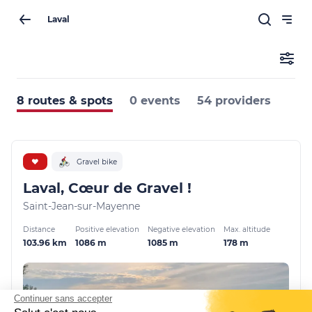
Laval
8 routes & spots
0 events
54 providers
❤️
Gravel bike
Laval, Cœur de Gravel !
Saint-Jean-sur-Mayenne
Distance
Positive elevation
Negative elevation
Max. altitude
103.96 km
1086 m
1085 m
178 m
Continuer sans accepter