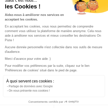
Salut c'est nous...
les Cookies !
Aidez-nous à améliorer nos services en
acceptant les cookies.
En acceptant les cookies, vous nous permettez de comprendre
comment vous utilisez la plateforme de manière anonyme. Cela nous
aide à améliorer nos services et mieux conseiller les destinations On
Piste !
Aucune donnée personnelle n'est collectée dans nos outils de mesure
d'audience.
1
Gravel bike
Merci d’avance pour votre aide :)
Chaux devant !
Pour modifier vos préférences par la suite, cliquez sur le lien
Louverné
'Préférences de cookies' situé dans le pied de page.
Distance
Positive elevation
Negative elevation
Max. altitude
63.27 km
654 m
654 m
125 m
À quoi servent ces cookies :
Map
Partage de données avec Google
On vous présente nos cookies !
Consentements certifiés par
Continue with the app
Download
100% free