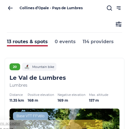
Collines d’Opale - Pays de Lumbres
13 routes & spots
0 events
114 providers
20
Mountain bike
Le Val de Lumbres
Lumbres
Distance
Positive elevation
Negative elevation
Max. altitude
11.35 km
168 m
169 m
157 m
Base VTT FFVélo
ontinuer sans accepter