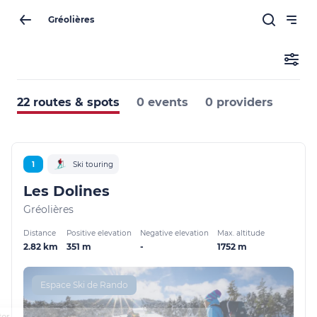
Gréolières
22 routes & spots
0 events
0 providers
1
Ski touring
Les Dolines
Gréolières
Distance
Positive elevation
Negative elevation
Max. altitude
2.82 km
351 m
-
1752 m
Espace Ski de Rando
sans accepter