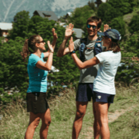
Continuer sans accepter
Salut c'est nous...
les Cookies !
Aidez-nous à améliorer nos services en acceptant les
cookies.
En acceptant les cookies, vous nous permettez de comprendre
comment vous utilisez la plateforme de manière anonyme. Cela
nous aide à améliorer nos services et mieux conseiller les
destinations On Piste !
Aucune donnée personnelle n'est collectée dans nos outils de
mesure d'audience.
Merci d’avance pour votre aide :)
Pour modifier vos préférences par la suite, cliquez sur le lien
'Préférences de cookies' situé dans le pied de page.
À quoi servent ces cookies :