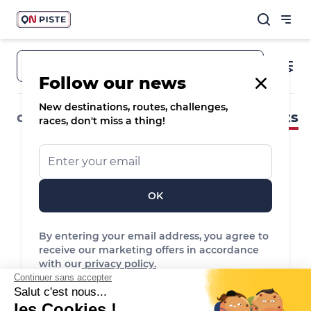
Town, destination, route
Follow our news
New destinations, routes, challenges,
destinations
routes & spots
events
races, don't miss a thing!
OK
By entering your email address, you agree to
receive our marketing offers in accordance
No event found
with our
privacy policy.
Reset the filters to see more events
Continuer sans accepter
Salut c'est nous...
les Cookies !