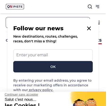
Town, destination, route
Follow our news
New destinations, routes, challenges,
destinations
routes & spots
events
races, don't miss a thing!
OK
By entering your email address, you agree to
receive our marketing offers in accordance
No event found
with our
privacy policy.
Reset the filters to see more events
Continuer sans accepter
Salut c'est nous...
les Cookies !