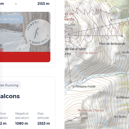
 m
-
2153 m
ki de Rando
rail Running
Balcons
tive
Negative
Max.
vation
elevation
altitude
82 m
1080 m
2553 m