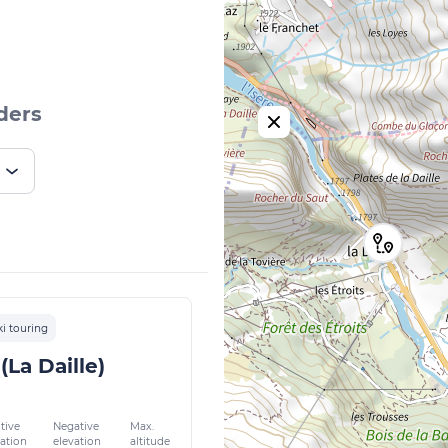
ders
ki touring
(La Daille)
tive
Negative
Max.
vation
elevation
altitude