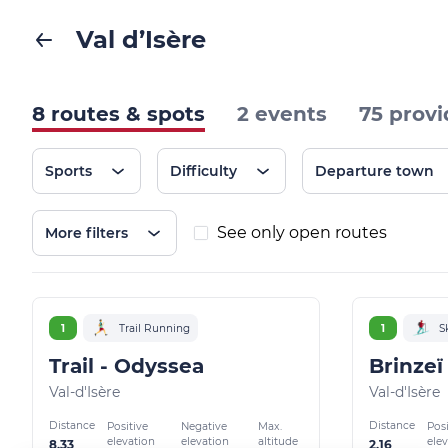
Val d’Isère
8 routes & spots
2 events
75 provi
Sports
Difficulty
Departure town
See only open routes
More filters
1
Trail Running
1
S
Trail - Odyssea
Brinzeï 
Val-d'Isère
Val-d'Isère
Distance
Distance
Positive
Negative
Max.
Posi
elevation
elevation
altitude
ele
8.33
2.16