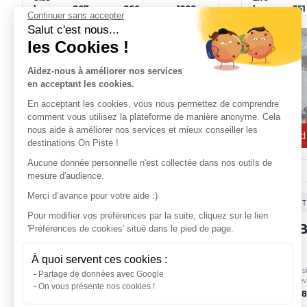
267 m
266 m
1992 m
351
km
km
Continuer sans accepter
Salut c'est nous...
les Cookies !
Espace S
Aidez-nous à améliorer nos services
en acceptant les cookies.
En acceptant les cookies, vous nous permettez de comprendre
comment vous utilisez la plateforme de manière anonyme. Cela
nous aide à améliorer nos services et mieux conseiller les
Closed
destinations On Piste !
Aucune donnée personnelle n'est collectée dans nos outils de
mesure d'audience.
Merci d’avance pour votre aide :)
2
Ski touring
2
T
Pour modifier vos préférences par la suite, cliquez sur le lien
Écureuil (Solaise)
Trail - 
'Préférences de cookies' situé dans le pied de page.
Val-d'Isère
Val-d'Isère
À quoi servent ces cookies :
Positive
Negative
Max.
Distance
Posi
Partage de données avec Google
Distance
elevation
elevation
altitude
ele
19.15
On vous présente nos cookies !
1.81 km
423 m
-
2265 m
10
km