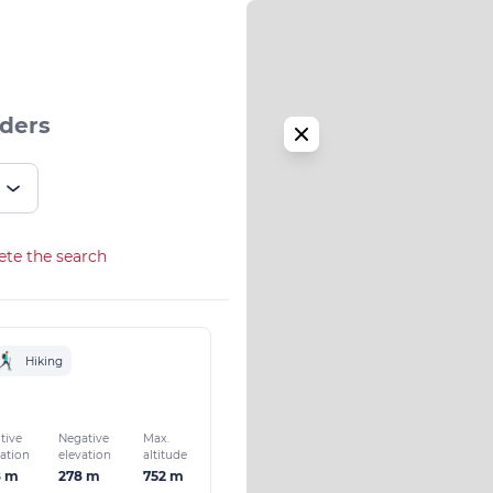
iders
ete the search
Hiking
tive
Negative
Max.
vation
elevation
altitude
8 m
278 m
752 m