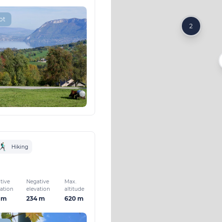
ot
2
Hiking
tive
Negative
Max.
vation
elevation
altitude
 m
234 m
620 m