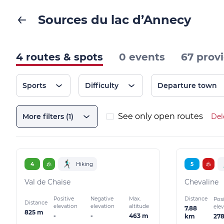
Sources du lac d’Annecy
4 routes & spots
0 events
67 prov
Sports
Difficulty
Departure town
See only open routes
More filters (1)
Del
4
Hiking
5
Val de Chaise
Chevaline
Positive
Negative
Max.
Distance
Posi
Distance
elevation
elevation
altitude
ele
7.88
825 m
-
-
463 m
27
km