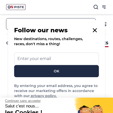
Town, destination, route
Follow our news
New destinations, routes, challenges,
destinations
routes & spots
events
races, don't miss a thing!
OK
By entering your email address, you agree to
receive our marketing offers in accordance
No event found
with our
privacy policy.
Reset the filters to see more events
Continuer sans accepter
Salut c'est nous...
les Cookies !