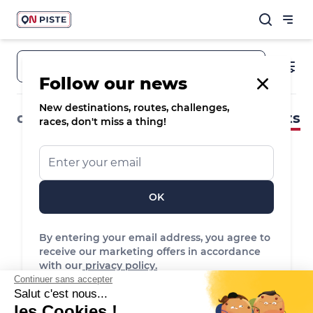
Town, destination, route
Follow our news
New destinations, routes, challenges,
destinations
routes & spots
events
races, don't miss a thing!
OK
By entering your email address, you agree to
receive our marketing offers in accordance
No event found
with our
privacy policy.
Reset the filters to see more events
Continuer sans accepter
Salut c'est nous...
les Cookies !