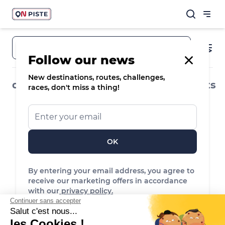
Town, destination, route
Follow our news
New destinations, routes, challenges,
destinations
routes & spots
events
races, don't miss a thing!
OK
By entering your email address, you agree to
receive our marketing offers in accordance
No route or spot found
with our
privacy policy.
Reset the filters to see more routes or spots
Continuer sans accepter
Salut c'est nous...
les Cookies !