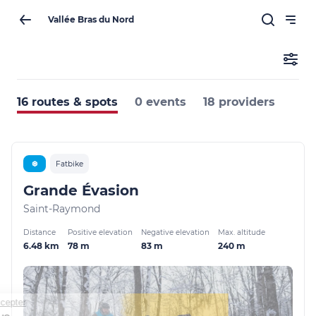
Vallée Bras du Nord
16 routes & spots
0 events
18 providers
❆
Fatbike
Grande Évasion
Saint-Raymond
Distance
Positive elevation
Negative elevation
Max. altitude
6.48 km
78 m
83 m
240 m
nuer sans accepter