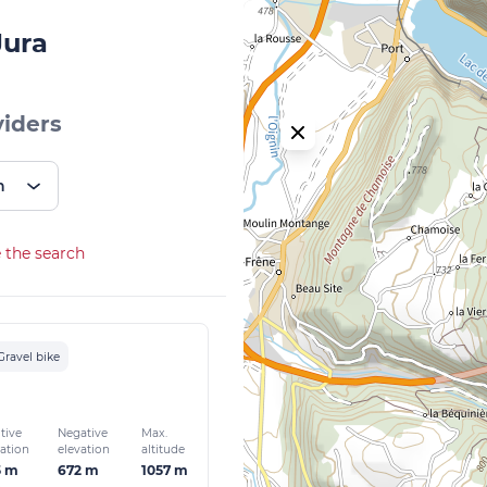
Jura
viders
n
 the search
Gravel bike
tive
Negative
Max.
vation
elevation
altitude
5 m
672 m
1057 m