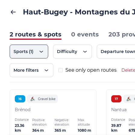
Haut-Bugey - Montagnes du 
2 routes & spots
0 events
203 pro
Sports
(1)
Difficulty
Departure tow
See only open routes
More filters
Delete
16
Gravel bike
17
Brénod
Nantua
Distance
Distance
Positive
Negative
Max.
Posi
elevation
elevation
altitude
ele
23.36
39.87
364 m
365 m
1080 m
67
km
km